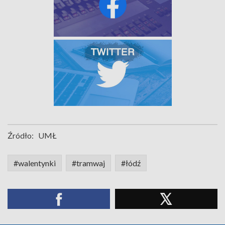
Źródło:
UMŁ
#walentynki
#tramwaj
#łódź