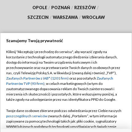
OPOLE
/
POZNAŃ
/
RZESZÓW
/
SZCZECIN
/
WARSZAWA
/
WROCŁAW
Szanujemy Twoją prywatność
Dołącz do nas:
Kliknij "Akceptuję i przechodzę do serwisu", aby wyrazić zgody na
korzystanie z technologii automatycznego śledzenia i zbierania danych,
TVP
dostęp do informacji na Twoim urządzeniu końcowym i ich
Abonament TVP
przechowywanie oraz na przetwarzanie Twoich danych osobowych przez
Regulamin TVP
nas, czyli Telewizję Polską S.A. w likwidacji (zwaną dalej również „TVP”),
Emisja w TVP
Zaufanych Partnerów z IAB* (1201 firm)
oraz pozostałych
Zaufanych
Polityka prywatności
Partnerów TVP (93 firm)
, w celach marketingowych (w tym do
Centrum informacji TVP
Moje zgody
zautomatyzowanego dopasowania reklam do Twoich zainteresowań i
mierzenia ich skuteczności) i pozostałych, które wskazujemy poniżej, a
Naziemna Telewizja Cyfrowa
Pomoc
także zgody na udostępnianie przez nas identyfikatora PPID do Google.
Sklep TVP
Biuro reklamy
Twoje dane osobowe zbierane podczas odwiedzania przez Ciebie naszych
Rada Programowa
poszczególnych serwisów
zwanych dalej „Portalem”, w tym informacje
Kontakt
zapisywane za pomocą technologii takich jak: pliki cookie, sygnalizatory
System NOS
WWW lub innych podobnych technologii umożliwiających świadczenie
dopasowanych i bezpiecznych usług, personalizację treści oraz reklam,