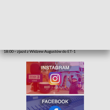
14:00 – wyjazd z zajezdni na Retkinię (ok. 14:20 – Przystanek
Piotrkowska Centrum)
15:00 – wyjazd z Retkini (ok. 15:20 – Przystanek
Piotrkowska Centrum)
16:00 – wyjazd z Widzew Augustów (ok. 16:25 - Przystanek
Piotrkowska Centrum)
17:00 – wyjazd z Retkini (ok. 17:20 – Przystanek
Piotrkowska Centrum)
18:00 – zjazd z Widzew Augustów do ET-1