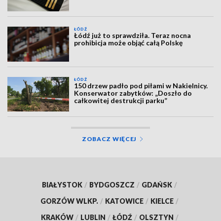
ŁÓDŹ
Łódź już to sprawdziła. Teraz nocna
prohibicja może objąć całą Polskę
ŁÓDŹ
150 drzew padło pod piłami w Nakielnicy.
Konserwator zabytków: „Doszło do
całkowitej destrukcji parku”
ZOBACZ WIĘCEJ
BIAŁYSTOK
/
BYDGOSZCZ
/
GDAŃSK
/
GORZÓW WLKP.
/
KATOWICE
/
KIELCE
/
KRAKÓW
/
LUBLIN
/
ŁÓDŹ
/
OLSZTYN
/