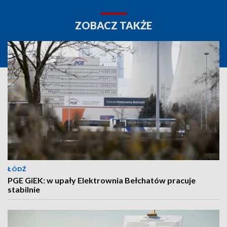
ZOBACZ TAKŻE
ŁÓDŹ
PGE GiEK: w upały Elektrownia Bełchatów pracuje
stabilnie