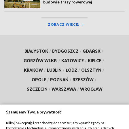
budowie trasy rowerowej
ZOBACZ WIĘCEJ
BIAŁYSTOK
/
BYDGOSZCZ
/
GDAŃSK
/
GORZÓW WLKP.
/
KATOWICE
/
KIELCE
/
KRAKÓW
/
LUBLIN
/
ŁÓDŹ
/
OLSZTYN
/
OPOLE
/
POZNAŃ
/
RZESZÓW
/
SZCZECIN
/
WARSZAWA
/
WROCŁAW
Szanujemy Twoją prywatność
Dołącz do nas:
Kliknij "Akceptuję i przechodzę do serwisu", aby wyrazić zgody na
korzystanie z technologii automatycznego śledzenia i zbierania danych,