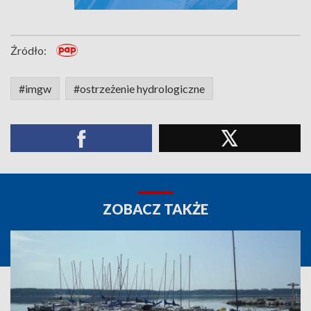
Źródło:
#imgw
#ostrzeżenie hydrologiczne
ZOBACZ TAKŻE