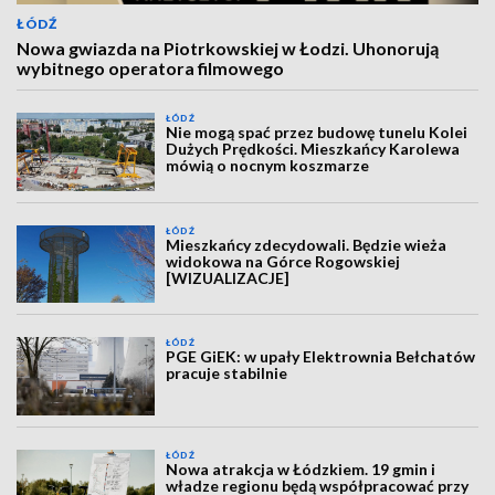
ŁÓDŹ
Nowa gwiazda na Piotrkowskiej w Łodzi. Uhonorują
wybitnego operatora filmowego
ŁÓDŹ
Nie mogą spać przez budowę tunelu Kolei
Dużych Prędkości. Mieszkańcy Karolewa
mówią o nocnym koszmarze
ŁÓDŹ
Mieszkańcy zdecydowali. Będzie wieża
widokowa na Górce Rogowskiej
[WIZUALIZACJE]
ŁÓDŹ
PGE GiEK: w upały Elektrownia Bełchatów
pracuje stabilnie
ŁÓDŹ
Nowa atrakcja w Łódzkiem. 19 gmin i
władze regionu będą współpracować przy