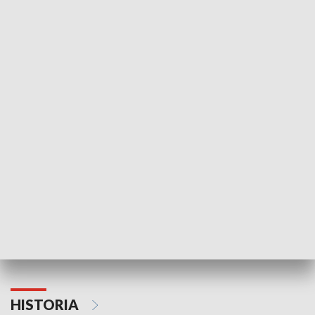
Idź się zbadaj
Nie poddaję si
GOSPODARKA
Strefa biznesu
HISTORIA