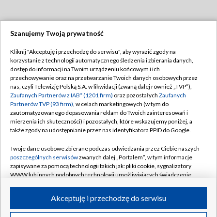
Szanujemy Twoją prywatność
Dołącz do nas:
Kliknij "Akceptuję i przechodzę do serwisu", aby wyrazić zgody na
korzystanie z technologii automatycznego śledzenia i zbierania danych,
TVP
dostęp do informacji na Twoim urządzeniu końcowym i ich
Abonament TVP
przechowywanie oraz na przetwarzanie Twoich danych osobowych przez
Regulamin TVP
nas, czyli Telewizję Polską S.A. w likwidacji (zwaną dalej również „TVP”),
Emisja w TVP
Zaufanych Partnerów z IAB* (1201 firm)
oraz pozostałych
Zaufanych
Polityka prywatności
Partnerów TVP (93 firm)
, w celach marketingowych (w tym do
Centrum informacji TVP
Moje zgody
zautomatyzowanego dopasowania reklam do Twoich zainteresowań i
mierzenia ich skuteczności) i pozostałych, które wskazujemy poniżej, a
Naziemna Telewizja Cyfrowa
Pomoc
także zgody na udostępnianie przez nas identyfikatora PPID do Google.
Sklep TVP
Biuro reklamy
Twoje dane osobowe zbierane podczas odwiedzania przez Ciebie naszych
Rada Programowa
poszczególnych serwisów
zwanych dalej „Portalem”, w tym informacje
Kontakt
zapisywane za pomocą technologii takich jak: pliki cookie, sygnalizatory
System NOS
WWW lub innych podobnych technologii umożliwiających świadczenie
dopasowanych i bezpiecznych usług, personalizację treści oraz reklam,
Informacje o nadawcy
Kanały
udostępnianie funkcji mediów społecznościowych oraz analizowanie
Akceptuję i przechodzę do serwisu
ruchu w Internecie.
Program dla prasy
©2026 Telewizja Polska S.A. w likwidacji