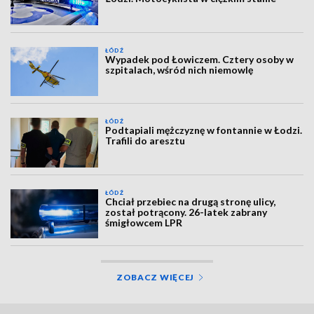
ŁÓDŹ
Wypadek pod Łowiczem. Cztery osoby w
szpitalach, wśród nich niemowlę
ŁÓDŹ
Podtapiali mężczyznę w fontannie w Łodzi.
Trafili do aresztu
ŁÓDŹ
Chciał przebiec na drugą stronę ulicy,
został potrącony. 26-latek zabrany
śmigłowcem LPR
ZOBACZ WIĘCEJ