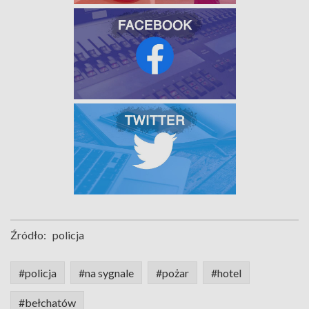
Źródło:
policja
#policja
#na sygnale
#pożar
#hotel
#bełchatów