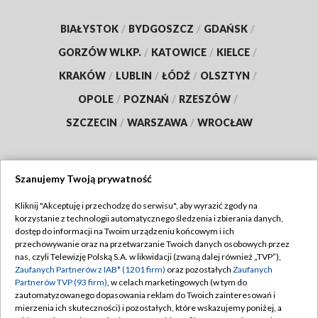
BIAŁYSTOK
/
BYDGOSZCZ
/
GDAŃSK
/
GORZÓW WLKP.
/
KATOWICE
/
KIELCE
/
KRAKÓW
/
LUBLIN
/
ŁÓDŹ
/
OLSZTYN
/
OPOLE
/
POZNAŃ
/
RZESZÓW
/
SZCZECIN
/
WARSZAWA
/
WROCŁAW
Szanujemy Twoją prywatność
Dołącz do nas:
Kliknij "Akceptuję i przechodzę do serwisu", aby wyrazić zgody na
korzystanie z technologii automatycznego śledzenia i zbierania danych,
TVP
dostęp do informacji na Twoim urządzeniu końcowym i ich
Abonament TVP
przechowywanie oraz na przetwarzanie Twoich danych osobowych przez
Regulamin TVP
nas, czyli Telewizję Polską S.A. w likwidacji (zwaną dalej również „TVP”),
Emisja w TVP
Zaufanych Partnerów z IAB* (1201 firm)
oraz pozostałych
Zaufanych
Polityka prywatności
Partnerów TVP (93 firm)
, w celach marketingowych (w tym do
Centrum informacji TVP
Moje zgody
zautomatyzowanego dopasowania reklam do Twoich zainteresowań i
mierzenia ich skuteczności) i pozostałych, które wskazujemy poniżej, a
Naziemna Telewizja Cyfrowa
Pomoc