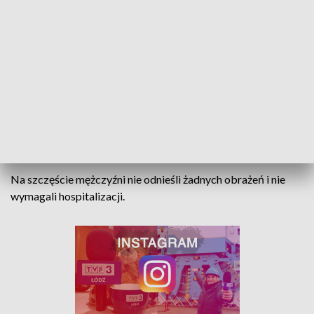
fot. policja
Na szczęście mężczyźni nie odnieśli żadnych obrażeń i nie
wymagali hospitalizacji.