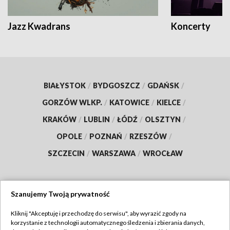
Jazz Kwadrans
Koncerty
BIAŁYSTOK
/
BYDGOSZCZ
/
GDAŃSK
/
GORZÓW WLKP.
/
KATOWICE
/
KIELCE
/
KRAKÓW
/
LUBLIN
/
ŁÓDŹ
/
OLSZTYN
/
OPOLE
/
POZNAŃ
/
RZESZÓW
/
SZCZECIN
/
WARSZAWA
/
WROCŁAW
Szanujemy Twoją prywatność
Dołącz do nas:
Kliknij "Akceptuję i przechodzę do serwisu", aby wyrazić zgody na
korzystanie z technologii automatycznego śledzenia i zbierania danych,
TVP