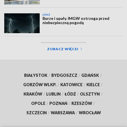
ŁÓDŹ
Burze i upały. IMGW ostrzega przed
niebezpieczną pogodą
ZOBACZ WIĘCEJ
BIAŁYSTOK
/
BYDGOSZCZ
/
GDAŃSK
/
GORZÓW WLKP.
/
KATOWICE
/
KIELCE
/
KRAKÓW
/
LUBLIN
/
ŁÓDŹ
/
OLSZTYN
/
OPOLE
/
POZNAŃ
/
RZESZÓW
/
SZCZECIN
/
WARSZAWA
/
WROCŁAW