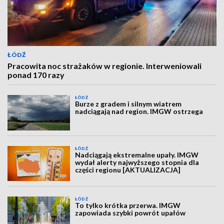
ŁÓDŹ
Pracowita noc strażaków w regionie. Interweniowali
ponad 170 razy
ŁÓDŹ
Burze z gradem i silnym wiatrem
nadciągają nad region. IMGW ostrzega
ŁÓDŹ
Nadciągają ekstremalne upały. IMGW
wydał alerty najwyższego stopnia dla
części regionu [AKTUALIZACJA]
ŁÓDŹ
To tylko krótka przerwa. IMGW
zapowiada szybki powrót upałów