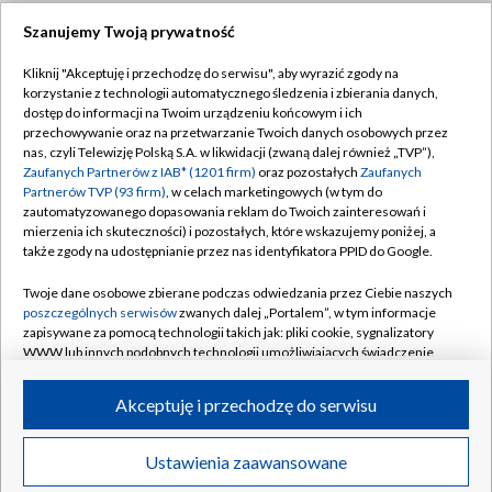
Szanujemy Twoją prywatność
Dołącz do nas:
Kliknij "Akceptuję i przechodzę do serwisu", aby wyrazić zgody na
korzystanie z technologii automatycznego śledzenia i zbierania danych,
TVP
dostęp do informacji na Twoim urządzeniu końcowym i ich
Abonament TVP
przechowywanie oraz na przetwarzanie Twoich danych osobowych przez
Regulamin TVP
nas, czyli Telewizję Polską S.A. w likwidacji (zwaną dalej również „TVP”),
Emisja w TVP
Zaufanych Partnerów z IAB* (1201 firm)
oraz pozostałych
Zaufanych
Polityka prywatności
Partnerów TVP (93 firm)
, w celach marketingowych (w tym do
Centrum informacji TVP
Moje zgody
zautomatyzowanego dopasowania reklam do Twoich zainteresowań i
mierzenia ich skuteczności) i pozostałych, które wskazujemy poniżej, a
Naziemna Telewizja Cyfrowa
Pomoc
także zgody na udostępnianie przez nas identyfikatora PPID do Google.
Sklep TVP
Biuro reklamy
Twoje dane osobowe zbierane podczas odwiedzania przez Ciebie naszych
Rada Programowa
poszczególnych serwisów
zwanych dalej „Portalem”, w tym informacje
Kontakt
zapisywane za pomocą technologii takich jak: pliki cookie, sygnalizatory
System NOS
WWW lub innych podobnych technologii umożliwiających świadczenie
dopasowanych i bezpiecznych usług, personalizację treści oraz reklam,
Informacje o nadawcy
Kanały
udostępnianie funkcji mediów społecznościowych oraz analizowanie
Akceptuję i przechodzę do serwisu
ruchu w Internecie.
Program dla prasy
©2026 Telewizja Polska S.A. w likwidacji
Biuro Reklamy
Twoje dane osobowe zbierane podczas odwiedzania przez Ciebie
Ustawienia zaawansowane
poszczególnych serwisów
na Portalu, takie jak adresy IP, identyfikatory
Ogłoszenie przetargowe