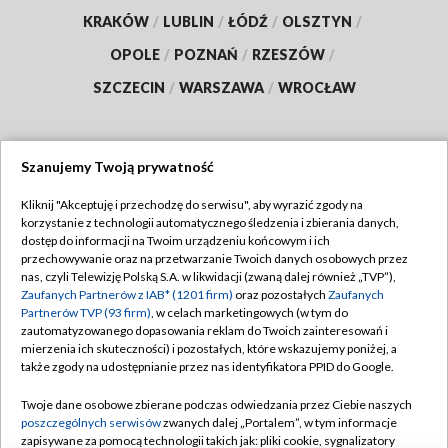
KRAKÓW
/
LUBLIN
/
ŁÓDŹ
/
OLSZTYN
/
OPOLE
/
POZNAŃ
/
RZESZÓW
/
SZCZECIN
/
WARSZAWA
/
WROCŁAW
Szanujemy Twoją prywatność
Dołącz do nas:
Kliknij "Akceptuję i przechodzę do serwisu", aby wyrazić zgody na
korzystanie z technologii automatycznego śledzenia i zbierania danych,
TVP
dostęp do informacji na Twoim urządzeniu końcowym i ich
Abonament TVP
przechowywanie oraz na przetwarzanie Twoich danych osobowych przez
Regulamin TVP
nas, czyli Telewizję Polską S.A. w likwidacji (zwaną dalej również „TVP”),
Emisja w TVP
Zaufanych Partnerów z IAB* (1201 firm)
oraz pozostałych
Zaufanych
Polityka prywatności
Partnerów TVP (93 firm)
, w celach marketingowych (w tym do
Centrum informacji TVP
Moje zgody
zautomatyzowanego dopasowania reklam do Twoich zainteresowań i
mierzenia ich skuteczności) i pozostałych, które wskazujemy poniżej, a
Naziemna Telewizja Cyfrowa
Pomoc
także zgody na udostępnianie przez nas identyfikatora PPID do Google.
Sklep TVP
Biuro reklamy
Twoje dane osobowe zbierane podczas odwiedzania przez Ciebie naszych
Rada Programowa
poszczególnych serwisów
zwanych dalej „Portalem”, w tym informacje
Kontakt
zapisywane za pomocą technologii takich jak: pliki cookie, sygnalizatory