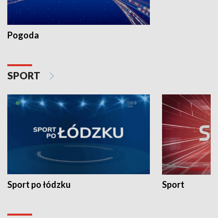
Pogoda
SPORT
Sport po łódzku
Sport