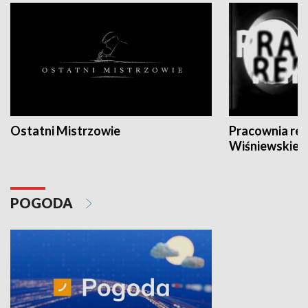
Ostatni Mistrzowie
Pracownia re
Wiśniewskieg
POGODA