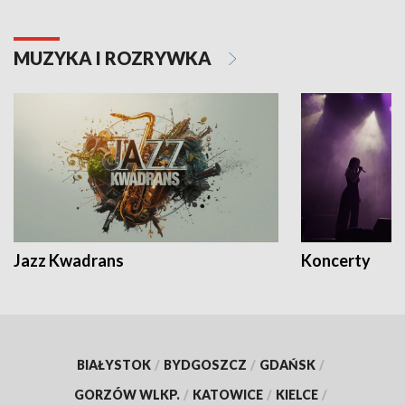
MUZYKA I ROZRYWKA
Jazz Kwadrans
Koncerty
BIAŁYSTOK
/
BYDGOSZCZ
/
GDAŃSK
/
GORZÓW WLKP.
/
KATOWICE
/
KIELCE
/