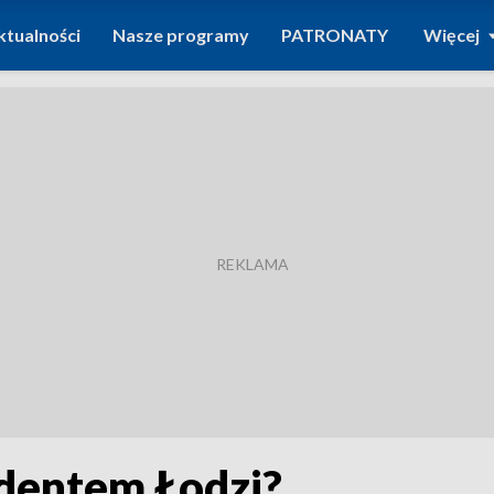
ktualności
Nasze programy
PATRONATY
Więcej
ydentem Łodzi?