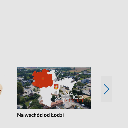
Na wschód od Łodzi
Zimowe szal
Polski