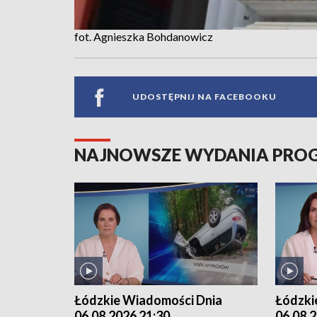
fot. Agnieszka Bohdanowicz
UDOSTĘPNIJ NA FACEBOOKU
NAJNOWSZE WYDANIA PR
Łódzkie Wiadomości Dnia
Łódzki
06.08.2026 21:30
06.08.2