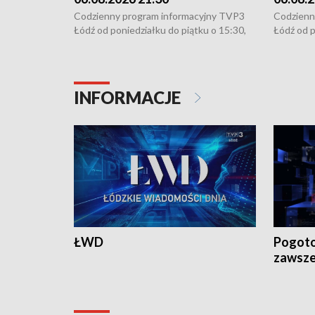
Codzienny program informacyjny TVP3
Codzienn
Łódź od poniedziałku do piątku o 15:30,
Łódź od p
16:30, 18:30 i 21:30. W weekendy o
16:30, 18
18:30 i 21:30.
18:30 i 2
INFORMACJE
ŁWD
Pogoto
zawsze