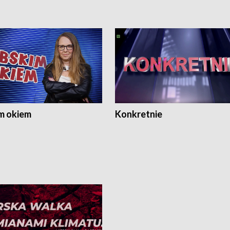
m okiem
Konkretnie