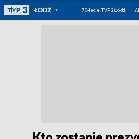
POWRÓT DO
ŁÓDŹ
70-lecie TVP3 Łódź
A
TVP REGIONY
Kto zostanie prez