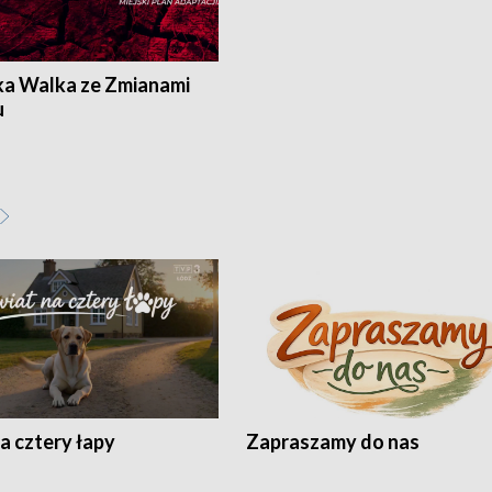
ka Walka ze Zmianami
u
a cztery łapy
Zapraszamy do nas