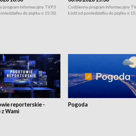
y program informacyjny TVP3
Codzienny program informacyjny T
oniedziałku do piątku o 15:30,
Łódź od poniedziałku do piątku o 15
:30 i 21:30. W weekendy o
16:30, 18:30 i 21:30. W weekendy o
1:30.
18:30 i 21:30.
wie reporterskie -
Pogoda
 z Wami