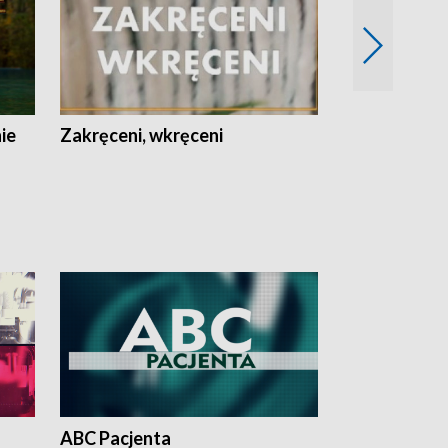
nie
Zakręceni, wkręceni
Skarby Łodzi
ABC Pacjenta