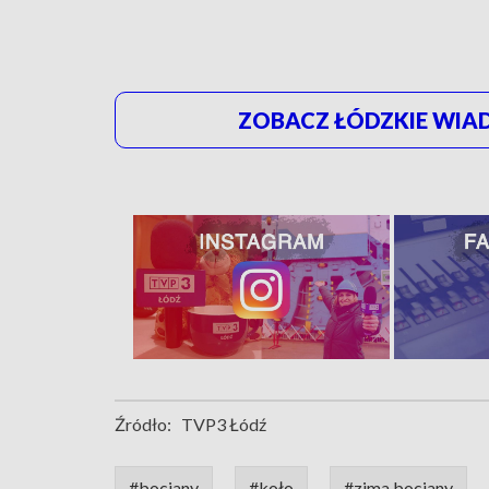
ZOBACZ ŁÓDZKIE WIAD
Źródło:
TVP3 Łódź
#bociany
#koło
#zima bociany