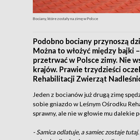
Bociany, które zostały na zimę w Polsce
Podobno bociany przynoszą dziec
Można to włożyć między bajki – t
przetrwać w Polsce zimy. Nie w
krajów. Prawie trzydzieści oc
Rehabilitacji Zwierząt Nadleśn
Jeden z bocianów już drugą zimę spędz
sobie gniazdo w Leśnym Ośrodku Rehabi
sprawny, ale nie w głowie mu dalekie 
- Samica odlatuje, a samiec zostaje tuta