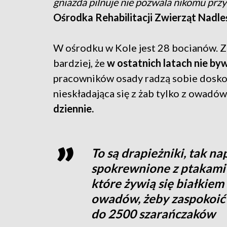
gniazda pilnuje nie pozwala nikomu przy
Ośrodka Rehabilitacji Zwierząt Nadle
W ośrodku w Kole jest 28 bocianów. Zi
bardziej, że
w ostatnich latach nie by
pracowników osady radzą sobie doskonal
nieskładająca się z żab tylko z owadów
dziennie.
To są drapieżniki, tak n
spokrewnione z ptakami d
które żywią się białkiem
owadów, żeby zaspokoić 
do 2500 szarańczaków