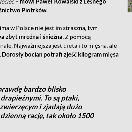
lecieć
– mówi Paweł Kowalski z Leśnego
śnictwo Piotrków.
ma w Polsce nie jest im straszna, tym
wa zbyt mroźna i śnieżna.
Z pomocą
e. Najważniejsza jest dieta i to mięsna, ale
.
Dorosły bocian potrafi zjeść kilogram mięsa
aprawdę bardzo blisko
rapieżnymi. To są ptaki,
 zwierzęcym i zjadają dużo
dzienną rację, tak około 1500