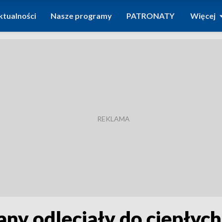
ktualności
Nasze programy
PATRONATY
Więcej
any odleciały do ciepłyc