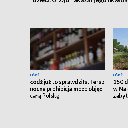
ŁÓDŹ
ŁÓDŹ
Łódź już to sprawdziła. Teraz
150 d
nocna prohibicja może objąć
w Nak
całą Polskę
zabyt
całko