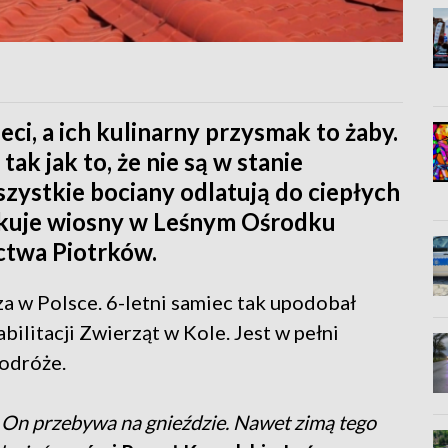
i, a ich kulinarny przysmak to żaby.
ak jak to, że nie są w stanie
szystkie bociany odlatują do ciepłych
zekuje wiosny w Leśnym Ośrodku
ictwa Piotrków.
a w Polsce. 6-letni samiec tak upodobał
litacji Zwierząt w Kole. Jest w pełni
podróże.
j. On przebywa na gnieździe. Nawet zimą tego