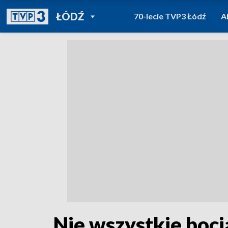
POWRÓT DO
ŁÓDŹ
70-lecie TVP3 Łódź
A
TVP REGIONY
Nie wszystkie boci