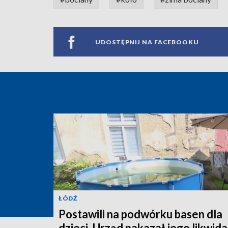
UDOSTĘPNIJ NA FACEBOOKU
ŁÓDŹ
Postawili na podwórku basen dla
dzieci. Urząd nakazał jego likwida