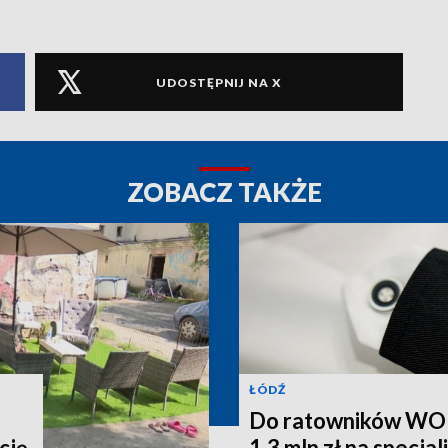
UDOSTĘPNIJ NA X
ZOBACZ TAKŻE
ŁÓDŹ
Do ratowników WOPR
cję
1,3 mln zł na specja