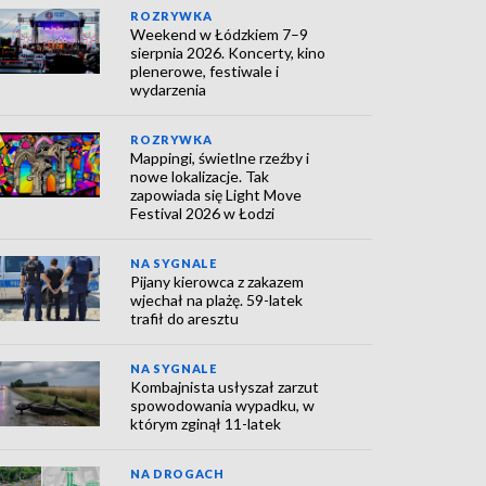
ROZRYWKA
Weekend w Łódzkiem 7–9
sierpnia 2026. Koncerty, kino
plenerowe, festiwale i
wydarzenia
ROZRYWKA
Mappingi, świetlne rzeźby i
nowe lokalizacje. Tak
zapowiada się Light Move
Festival 2026 w Łodzi
NA SYGNALE
Pijany kierowca z zakazem
wjechał na plażę. 59-latek
trafił do aresztu
NA SYGNALE
Kombajnista usłyszał zarzut
spowodowania wypadku, w
którym zginął 11-latek
NA DROGACH