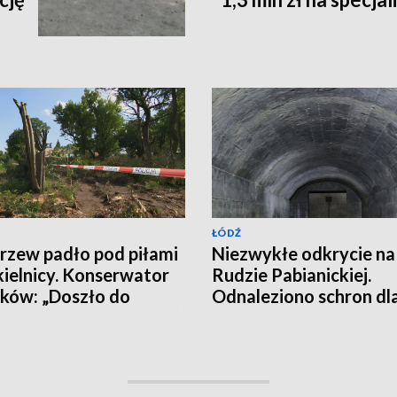
ŁÓDŹ
rzew padło pod piłami
Niezwykłe odkrycie na
ielnicy. Konserwator
Rudzie Pabianickiej.
ków: „Doszło do
Odnaleziono schron dl
witej destrukcji parku”
osób