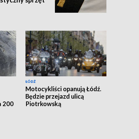
ŁÓDŹ
Motocykliści opanują Łódź.
Będzie przejazd ulicą
a 200
Piotrkowską