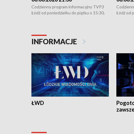
Codzienny program informacyjny TVP3
Codzienn
Łódź od poniedziałku do piątku o 15:30,
Łódź od p
16:30, 18:30 i 21:30. W weekendy o
16:30, 18
18:30 i 21:30.
18:30 i 2
INFORMACJE
ŁWD
Pogoto
zawsze