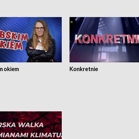
m okiem
Konkretnie