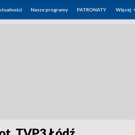
ktualności
Nasze programy
PATRONATY
Więcej
Fot. TVP3 Łódź