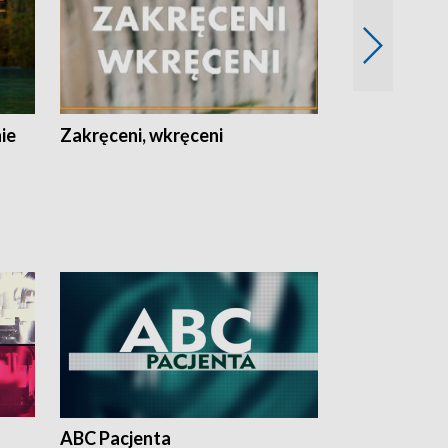
nie
Zakręceni, wkręceni
Skarby Łodzi
ABC Pacjenta