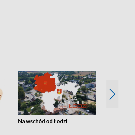
Na wschód od Łodzi
Zimowe szal
Polski