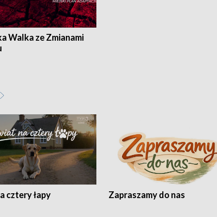
ka Walka ze Zmianami
u
a cztery łapy
Zapraszamy do nas