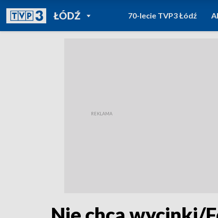
POWRÓT DO
ŁÓDŹ
70-lecie TVP3 Łódź
A
TVP REGIONY
Nie chcą wycinki/