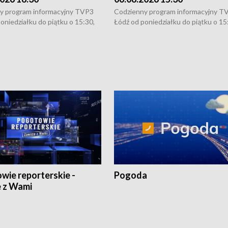
y program informacyjny TVP3
Codzienny program informacyjny T
oniedziałku do piątku o 15:30,
Łódź od poniedziałku do piątku o 15
:30 i 21:30. W weekendy o
16:30, 18:30 i 21:30. W weekendy o
1:30.
18:30 i 21:30.
wie reporterskie -
Pogoda
 z Wami