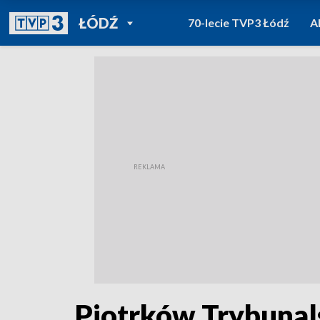
POWRÓT DO
ŁÓDŹ
70-lecie TVP3 Łódź
A
TVP REGIONY
Piotrków Trybunal