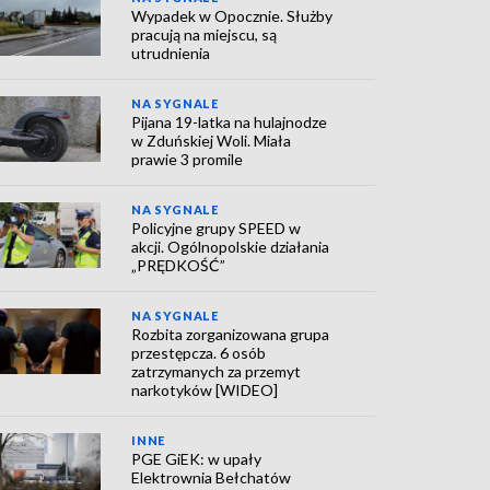
Wypadek w Opocznie. Służby
pracują na miejscu, są
utrudnienia
NA SYGNALE
Pijana 19-latka na hulajnodze
w Zduńskiej Woli. Miała
prawie 3 promile
NA SYGNALE
Policyjne grupy SPEED w
akcji. Ogólnopolskie działania
„PRĘDKOŚĆ”
NA SYGNALE
Rozbita zorganizowana grupa
przestępcza. 6 osób
zatrzymanych za przemyt
narkotyków [WIDEO]
INNE
PGE GiEK: w upały
Elektrownia Bełchatów