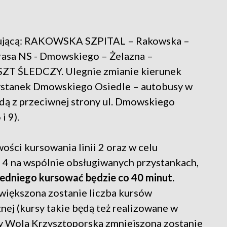
stępującą: RAKOWSKA SZPITAL – Rakowska –
Trasa NS - Dmowskiego – Żelazna –
ZT ŚLEDCZY. Ulegnie zmianie kierunek
zystanek Dmowskiego Osiedle – autobusy w
dą z przeciwnej strony ul. Dmowskiego
i 9).
ści kursowania linii 2 oraz w celu
ii 4 na wspólnie obsługiwanych przystankach,
szedniego kursować będzie co 40 minut.
większona zostanie liczba kursów
znej (kursy takie będą też realizowane w
 Wola Krzysztoporska zmniejszona zostanie