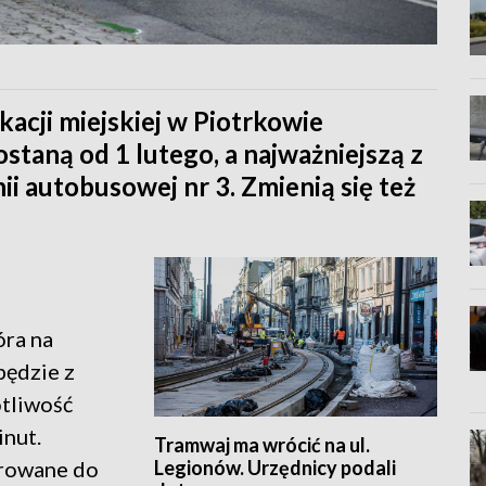
acji miejskiej w Piotrkowie
taną od 1 lutego, a najważniejszą z
ii autobusowej nr 3. Zmienią się też
óra na
będzie z
otliwość
inut.
Tramwaj ma wrócić na ul.
Legionów. Urzędnicy podali
erowane do