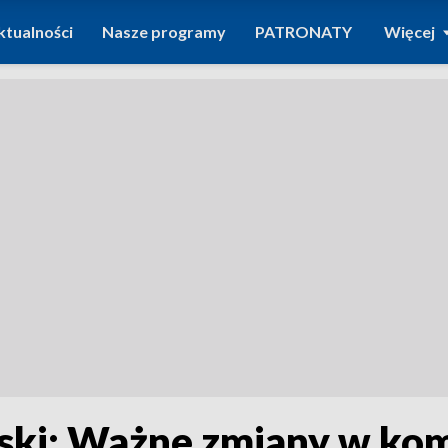
ktualności
Nasze programy
PATRONATY
Więcej
ski: Ważne zmiany w komu