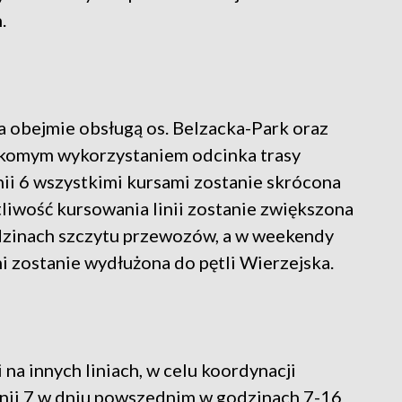
.
ra obejmie obsługą os. Belzacka-Park oraz
ikomym wykorzystaniem odcinka trasy
inii 6 wszystkimi kursami zostanie skrócona
liwość kursowania linii zostanie zwiększona
zinach szczytu przewozów, a w weekendy
mi zostanie wydłużona do pętli Wierzejska.
na innych liniach, w celu koordynacji
inii 7 w dniu powszednim w godzinach 7-16