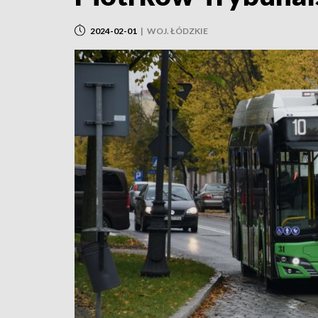
2024-02-01
|
WOJ. ŁÓDZKIE