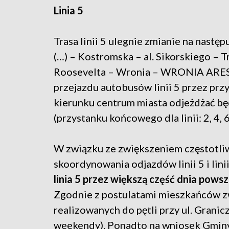
Linia 5
Trasa linii 5 ulegnie zmianie na na
(…) – Kostromska – al. Sikorskiego – 
Roosevelta – Wronia – WRONIA ARES
przejazdu autobusów linii 5 przez pr
kierunku centrum miasta odjeżdżać bę
(przystanku końcowego dla linii: 2, 4, 6 
W związku ze zwiększeniem częstotliwo
skoordynowania odjazdów linii 5 i lin
linia 5 przez większą część dnia pow
Zgodnie z postulatami mieszkańców z
realizowanych do pętli przy ul. Granic
weekendy). Ponadto na wniosek Gminy