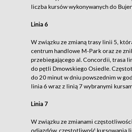
liczba kursów wykonywanych do Bujen
Linia 6
W związku ze zmianą trasy linii 5, któ
centrum handlowe M-Park oraz ze zn
przebiegającego al. Concordii, trasa l
do pętli Dmowskiego Osiedle. Częstot
do 20 minut w dniu powszednim w god
linia 6 wraz z linią 7 wybranymi kursa
Linia 7
W związku ze zmianami częstotliwości 
odjazdów, częstotliwość kursowania l