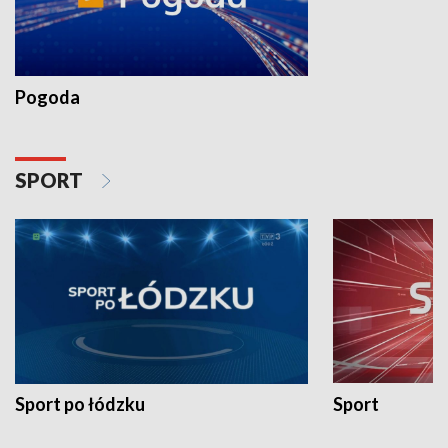
Pogoda
SPORT
Sport po łódzku
Sport