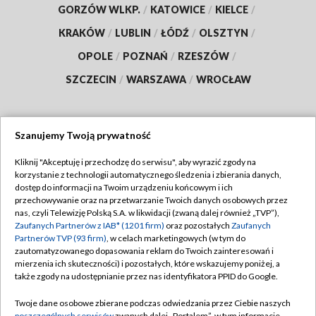
GORZÓW WLKP.
/
KATOWICE
/
KIELCE
/
KRAKÓW
/
LUBLIN
/
ŁÓDŹ
/
OLSZTYN
/
OPOLE
/
POZNAŃ
/
RZESZÓW
/
SZCZECIN
/
WARSZAWA
/
WROCŁAW
Szanujemy Twoją prywatność
Dołącz do nas:
Kliknij "Akceptuję i przechodzę do serwisu", aby wyrazić zgody na
korzystanie z technologii automatycznego śledzenia i zbierania danych,
TVP
dostęp do informacji na Twoim urządzeniu końcowym i ich
Abonament TVP
przechowywanie oraz na przetwarzanie Twoich danych osobowych przez
Regulamin TVP
nas, czyli Telewizję Polską S.A. w likwidacji (zwaną dalej również „TVP”),
Emisja w TVP
Zaufanych Partnerów z IAB* (1201 firm)
oraz pozostałych
Zaufanych
Polityka prywatności
Partnerów TVP (93 firm)
, w celach marketingowych (w tym do
Centrum informacji TVP
Moje zgody
zautomatyzowanego dopasowania reklam do Twoich zainteresowań i
mierzenia ich skuteczności) i pozostałych, które wskazujemy poniżej, a
Naziemna Telewizja Cyfrowa
Pomoc
także zgody na udostępnianie przez nas identyfikatora PPID do Google.
Sklep TVP
Biuro reklamy
Twoje dane osobowe zbierane podczas odwiedzania przez Ciebie naszych
Rada Programowa
poszczególnych serwisów
zwanych dalej „Portalem”, w tym informacje