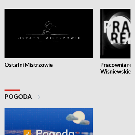
Ostatni Mistrzowie
Pracownia re
Wiśniewskieg
POGODA