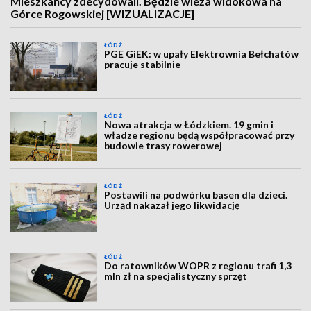
Mieszkańcy zdecydowali. Będzie wieża widokowa na
Górce Rogowskiej [WIZUALIZACJE]
ŁÓDŹ
PGE GiEK: w upały Elektrownia Bełchatów
pracuje stabilnie
ŁÓDŹ
Nowa atrakcja w Łódzkiem. 19 gmin i
władze regionu będą współpracować przy
budowie trasy rowerowej
ŁÓDŹ
Postawili na podwórku basen dla dzieci.
Urząd nakazał jego likwidację
ŁÓDŹ
Do ratowników WOPR z regionu trafi 1,3
mln zł na specjalistyczny sprzęt