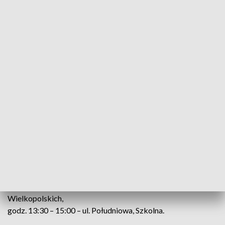
Planowane przerwy w dostawie prądu:
31 stycznia (wtorek)
godz. 8:00 – 9:30 – ul. Południowa, Szkolna,
godz. 8:30 – 10:00 – ul. Piotrkowska, Zdzieszulicka, Szkolna,
św. Maksymiliana Kolbe, Ogrodowa, Tylna, 11 Listopada, ks.
Teodora Kwarto, Wojciecha Korfantego, Radomszczańska,
Tkacka, Powstańców Śląskich, Obrońców Gór Borowskich,
Powstańców 1863 roku, Powstańców Wielkopolskich,
godz. 13:00 – 14:30 – ul. Piotrkowska, Zdzieszulicka,
Szkolna, św. Maksymiliana Kolbe, Ogrodowa, Tylna, 11
Listopada, ks. Teodora Kwarto, Wojciecha Korfantego,
Radomszczańska, Tkacka, Powstańców Śląskich, Obrońców
Gór Borowskich, Powstańców 1863 roku, Powstańców
Wielkopolskich,
godz. 13:30 – 15:00 – ul. Południowa, Szkolna.