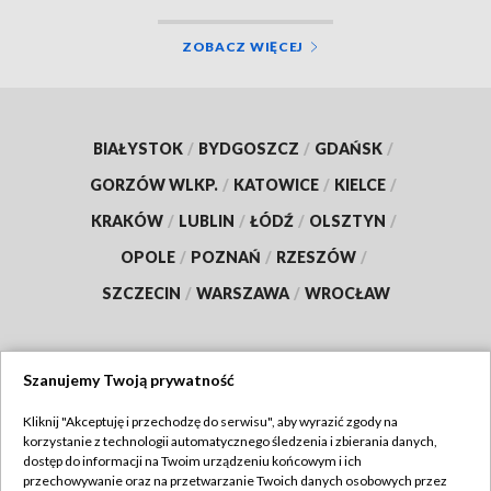
ZOBACZ WIĘCEJ
BIAŁYSTOK
/
BYDGOSZCZ
/
GDAŃSK
/
GORZÓW WLKP.
/
KATOWICE
/
KIELCE
/
KRAKÓW
/
LUBLIN
/
ŁÓDŹ
/
OLSZTYN
/
OPOLE
/
POZNAŃ
/
RZESZÓW
/
SZCZECIN
/
WARSZAWA
/
WROCŁAW
Szanujemy Twoją prywatność
Dołącz do nas:
Kliknij "Akceptuję i przechodzę do serwisu", aby wyrazić zgody na
korzystanie z technologii automatycznego śledzenia i zbierania danych,
TVP
dostęp do informacji na Twoim urządzeniu końcowym i ich
Abonament TVP
przechowywanie oraz na przetwarzanie Twoich danych osobowych przez
Regulamin TVP