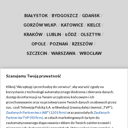
BIAŁYSTOK
/
BYDGOSZCZ
/
GDAŃSK
/
GORZÓW WLKP.
/
KATOWICE
/
KIELCE
/
KRAKÓW
/
LUBLIN
/
ŁÓDŹ
/
OLSZTYN
/
OPOLE
/
POZNAŃ
/
RZESZÓW
/
SZCZECIN
/
WARSZAWA
/
WROCŁAW
Szanujemy Twoją prywatność
Dołącz do nas:
Kliknij "Akceptuję i przechodzę do serwisu", aby wyrazić zgody na
korzystanie z technologii automatycznego śledzenia i zbierania danych,
TVP
dostęp do informacji na Twoim urządzeniu końcowym i ich
Abonament TVP
przechowywanie oraz na przetwarzanie Twoich danych osobowych przez
Regulamin TVP
nas, czyli Telewizję Polską S.A. w likwidacji (zwaną dalej również „TVP”),
Emisja w TVP
Polityka prywatności
Zaufanych Partnerów z IAB* (1201 firm)
oraz pozostałych
Zaufanych
Partnerów TVP (93 firm)
, w celach marketingowych (w tym do
Centrum informacji TVP
Moje zgody
zautomatyzowanego dopasowania reklam do Twoich zainteresowań i
mierzenia ich skuteczności) i pozostałych, które wskazujemy poniżej, a