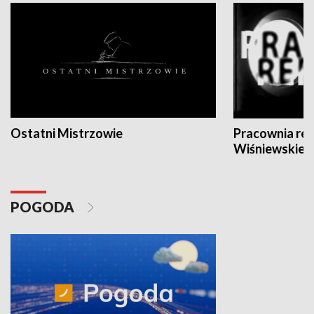
Ostatni Mistrzowie
Pracownia re
Wiśniewskieg
POGODA