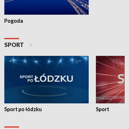
Pogoda
SPORT
Sport po łódzku
Sport