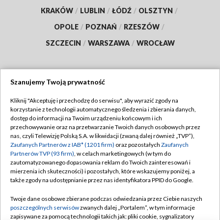
KRAKÓW
/
LUBLIN
/
ŁÓDŹ
/
OLSZTYN
/
OPOLE
/
POZNAŃ
/
RZESZÓW
/
SZCZECIN
/
WARSZAWA
/
WROCŁAW
Szanujemy Twoją prywatność
Dołącz do nas:
Kliknij "Akceptuję i przechodzę do serwisu", aby wyrazić zgody na
korzystanie z technologii automatycznego śledzenia i zbierania danych,
TVP
dostęp do informacji na Twoim urządzeniu końcowym i ich
Abonament TVP
przechowywanie oraz na przetwarzanie Twoich danych osobowych przez
Regulamin TVP
nas, czyli Telewizję Polską S.A. w likwidacji (zwaną dalej również „TVP”),
Emisja w TVP
Zaufanych Partnerów z IAB* (1201 firm)
oraz pozostałych
Zaufanych
Polityka prywatności
Partnerów TVP (93 firm)
, w celach marketingowych (w tym do
Centrum informacji TVP
Moje zgody
zautomatyzowanego dopasowania reklam do Twoich zainteresowań i
mierzenia ich skuteczności) i pozostałych, które wskazujemy poniżej, a
Naziemna Telewizja Cyfrowa
Pomoc
także zgody na udostępnianie przez nas identyfikatora PPID do Google.
Sklep TVP
Biuro reklamy
Twoje dane osobowe zbierane podczas odwiedzania przez Ciebie naszych
Rada Programowa
poszczególnych serwisów
zwanych dalej „Portalem”, w tym informacje
Kontakt
zapisywane za pomocą technologii takich jak: pliki cookie, sygnalizatory