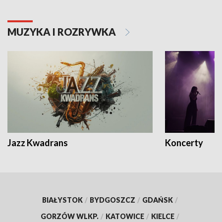
MUZYKA I ROZRYWKA
Jazz Kwadrans
Koncerty
BIAŁYSTOK
/
BYDGOSZCZ
/
GDAŃSK
/
GORZÓW WLKP.
/
KATOWICE
/
KIELCE
/