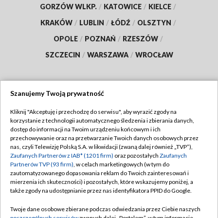
GORZÓW WLKP.
/
KATOWICE
/
KIELCE
/
KRAKÓW
/
LUBLIN
/
ŁÓDŹ
/
OLSZTYN
/
OPOLE
/
POZNAŃ
/
RZESZÓW
/
SZCZECIN
/
WARSZAWA
/
WROCŁAW
Szanujemy Twoją prywatność
Dołącz do nas:
Kliknij "Akceptuję i przechodzę do serwisu", aby wyrazić zgody na
korzystanie z technologii automatycznego śledzenia i zbierania danych,
TVP
dostęp do informacji na Twoim urządzeniu końcowym i ich
Abonament TVP
przechowywanie oraz na przetwarzanie Twoich danych osobowych przez
Regulamin TVP
nas, czyli Telewizję Polską S.A. w likwidacji (zwaną dalej również „TVP”),
Emisja w TVP
Zaufanych Partnerów z IAB* (1201 firm)
oraz pozostałych
Zaufanych
Polityka prywatności
Partnerów TVP (93 firm)
, w celach marketingowych (w tym do
Centrum informacji TVP
Moje zgody
zautomatyzowanego dopasowania reklam do Twoich zainteresowań i
mierzenia ich skuteczności) i pozostałych, które wskazujemy poniżej, a
Naziemna Telewizja Cyfrowa
Pomoc
także zgody na udostępnianie przez nas identyfikatora PPID do Google.
Sklep TVP
Biuro reklamy
Twoje dane osobowe zbierane podczas odwiedzania przez Ciebie naszych
Rada Programowa
poszczególnych serwisów
zwanych dalej „Portalem”, w tym informacje