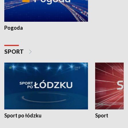
Pogoda
SPORT
Sport po łódzku
Sport