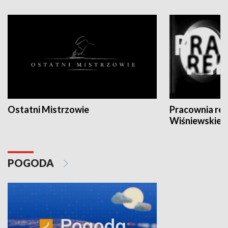
Ostatni Mistrzowie
Pracownia re
Wiśniewskieg
POGODA