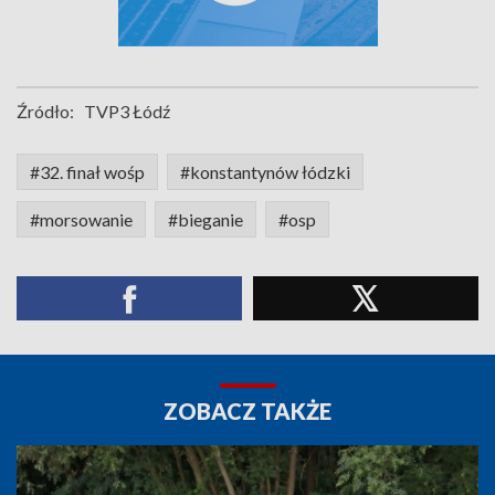
Źródło:
TVP3 Łódź
#32. finał wośp
#konstantynów łódzki
#morsowanie
#bieganie
#osp
ZOBACZ TAKŻE