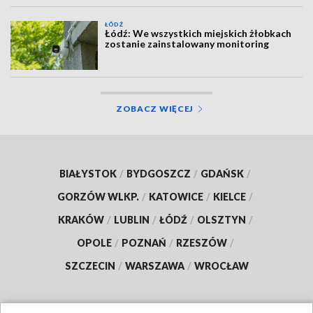
ŁÓDŹ
Łódź: We wszystkich miejskich żłobkach
zostanie zainstalowany monitoring
ZOBACZ WIĘCEJ
BIAŁYSTOK
/
BYDGOSZCZ
/
GDAŃSK
/
GORZÓW WLKP.
/
KATOWICE
/
KIELCE
/
KRAKÓW
/
LUBLIN
/
ŁÓDŹ
/
OLSZTYN
/
OPOLE
/
POZNAŃ
/
RZESZÓW
/
SZCZECIN
/
WARSZAWA
/
WROCŁAW