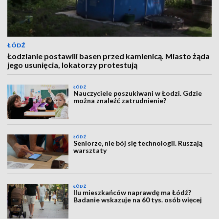
ŁÓDŹ
Łodzianie postawili basen przed kamienicą. Miasto żąda
jego usunięcia, lokatorzy protestują
ŁÓDŹ
Nauczyciele poszukiwani w Łodzi. Gdzie
można znaleźć zatrudnienie?
ŁÓDŹ
Seniorze, nie bój się technologii. Ruszają
warsztaty
ŁÓDŹ
Ilu mieszkańców naprawdę ma Łódź?
Badanie wskazuje na 60 tys. osób więcej