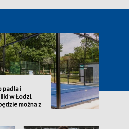
 padla i
ki w Łodzi.
będzie można z