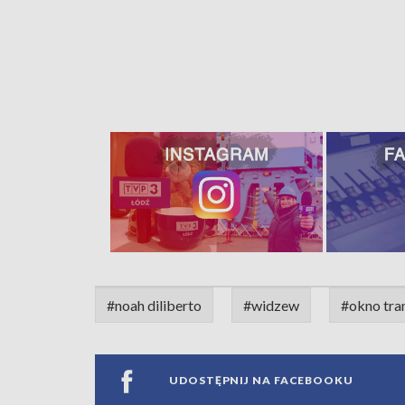
#noah diliberto
#widzew
#okno tra
UDOSTĘPNIJ NA FACEBOOKU