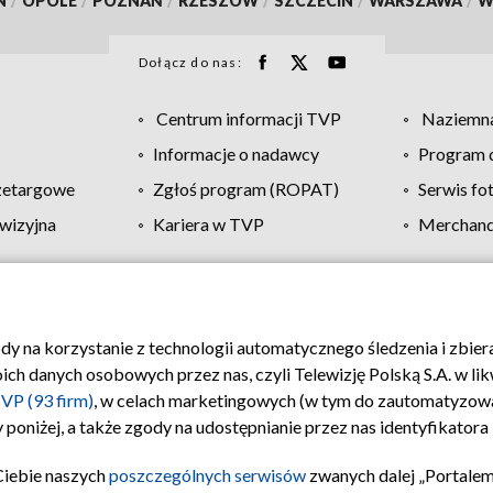
N
/
OPOLE
/
POZNAŃ
/
RZESZÓW
/
SZCZECIN
/
WARSZAWA
/
W
Dołącz do nas:
Centrum informacji TVP
Naziemna
Informacje o nadawcy
Program d
zetargowe
Zgłoś program (ROPAT)
Serwis fo
wizyjna
Kariera w TVP
Merchandi
Polityka prywatności
Moje zgody
Pomoc
Biuro re
ody na korzystanie z technologii automatycznego śledzenia i zbie
 danych osobowych przez nas, czyli Telewizję Polską S.A. w likw
VP (93 firm)
, w celach marketingowych (w tym do zautomatyzow
 poniżej, a także zgody na udostępnianie przez nas identyfikator
Ciebie naszych
poszczególnych serwisów
zwanych dalej „Portalem