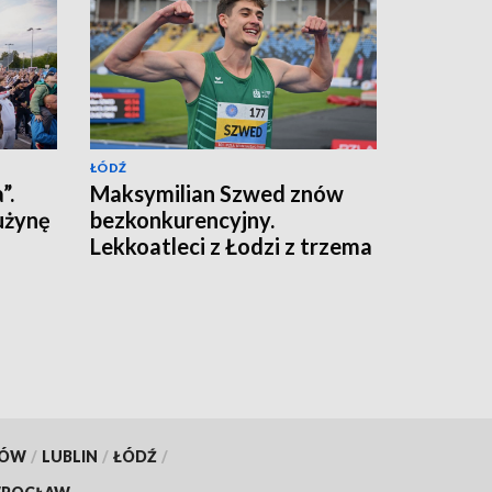
ŁÓDŹ
”.
Maksymilian Szwed znów
użynę
bezkonkurencyjny.
Lekkoatleci z Łodzi z trzema
medalami
KÓW
/
LUBLIN
/
ŁÓDŹ
/