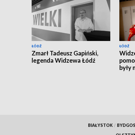
ŁÓDŹ
ŁÓDŹ
Zmarł Tadeusz Gapiński,
Widz
legenda Widzewa Łódź
pomoc
były 
BIAŁYSTOK
/
BYDGO