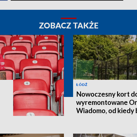
ZOBACZ TAKŻE
ŁÓDŹ
Nowoczesny kort do
wyremontowane Orli
Wiadomo, od kiedy 
nich korzystać