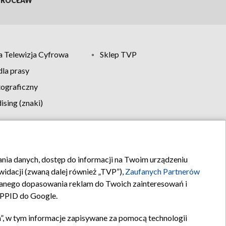
ROCŁAW
 Telewizja Cyfrowa
Sklep TVP
la prasy
tograficzny
sing (znaki)
klamy
Kontakt
rania danych, dostęp do informacji na Twoim urządzeniu
idacji (zwaną dalej również „TVP”),
Zaufanych Partnerów
anego dopasowania reklam do Twoich zainteresowań i
a PPID do Google.
”, w tym informacje zapisywane za pomocą technologii