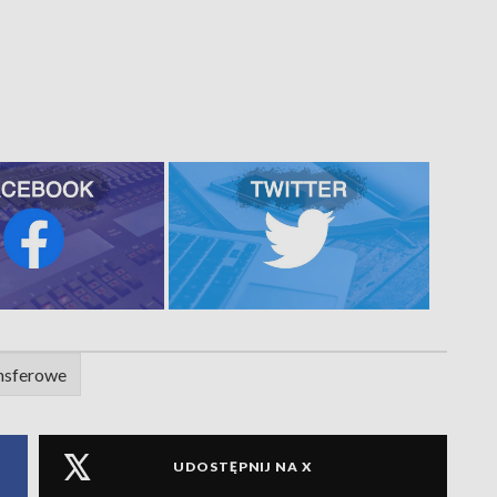
nsferowe
UDOSTĘPNIJ NA X