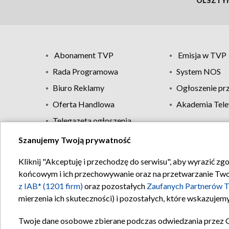
OLSZTY
Abonament TVP
Emisja w TVP
Rada Programowa
System NOS
Biuro Reklamy
Ogłoszenie pr
Oferta Handlowa
Akademia Tele
Telegazeta ogłoszenia
Szanujemy Twoją prywatność
Regulamin TVP
Kliknij "Akceptuję i przechodzę do serwisu", aby wyrazić zg
końcowym i ich przechowywanie oraz na przetwarzanie Twoich
z IAB* (1201 firm)
oraz pozostałych
Zaufanych Partnerów T
mierzenia ich skuteczności) i pozostałych, które wskazujemy
Twoje dane osobowe zbierane podczas odwiedzania przez 