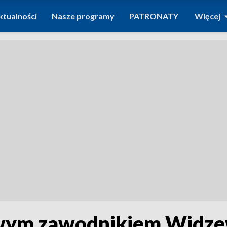
ktualności
Nasze programy
PATRONATY
Więcej
owym zawodnikiem Widz