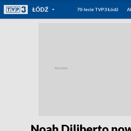
POWRÓT DO
ŁÓDŹ
70-lecie TVP3 Łódź
A
TVP REGIONY
Noah Diliberto n