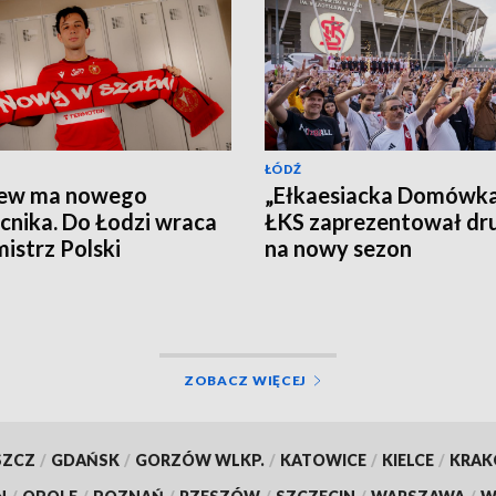
ŁÓDŹ
ew ma nowego
„Ełkaesiacka Domówka
nika. Do Łodzi wraca
ŁKS zaprezentował dr
mistrz Polski
na nowy sezon
ZOBACZ WIĘCEJ
SZCZ
/
GDAŃSK
/
GORZÓW WLKP.
/
KATOWICE
/
KIELCE
/
KRA