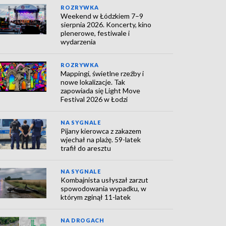
ROZRYWKA
Weekend w Łódzkiem 7–9
sierpnia 2026. Koncerty, kino
plenerowe, festiwale i
wydarzenia
ROZRYWKA
Mappingi, świetlne rzeźby i
nowe lokalizacje. Tak
zapowiada się Light Move
Festival 2026 w Łodzi
NA SYGNALE
Pijany kierowca z zakazem
wjechał na plażę. 59-latek
trafił do aresztu
NA SYGNALE
Kombajnista usłyszał zarzut
spowodowania wypadku, w
którym zginął 11-latek
NA DROGACH