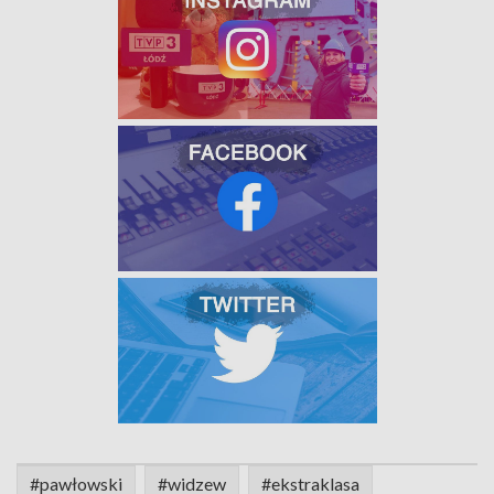
#pawłowski
#widzew
#ekstraklasa