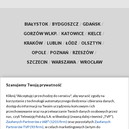
BIAŁYSTOK
/
BYDGOSZCZ
/
GDAŃSK
/
GORZÓW WLKP.
/
KATOWICE
/
KIELCE
/
KRAKÓW
/
LUBLIN
/
ŁÓDŹ
/
OLSZTYN
/
OPOLE
/
POZNAŃ
/
RZESZÓW
/
SZCZECIN
/
WARSZAWA
/
WROCŁAW
Szanujemy Twoją prywatność
Dołącz do nas:
Kliknij "Akceptuję i przechodzę do serwisu", aby wyrazić zgody na
korzystanie z technologii automatycznego śledzenia i zbierania danych,
TVP
dostęp do informacji na Twoim urządzeniu końcowym i ich
Abonament TVP
przechowywanie oraz na przetwarzanie Twoich danych osobowych przez
Regulamin TVP
nas, czyli Telewizję Polską S.A. w likwidacji (zwaną dalej również „TVP”),
Emisja w TVP
Zaufanych Partnerów z IAB* (1201 firm)
oraz pozostałych
Zaufanych
Polityka prywatności
Partnerów TVP (93 firm)
, w celach marketingowych (w tym do