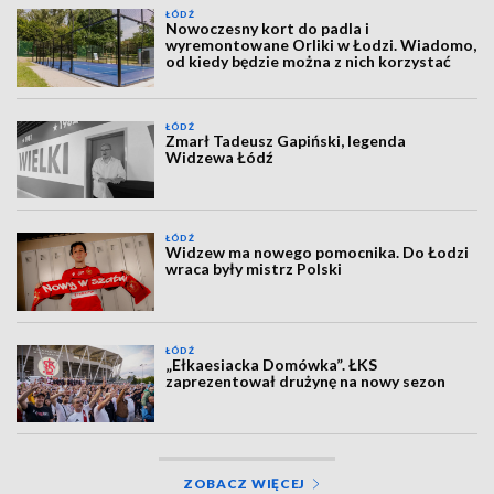
ŁÓDŹ
Nowoczesny kort do padla i
wyremontowane Orliki w Łodzi. Wiadomo,
od kiedy będzie można z nich korzystać
ŁÓDŹ
Zmarł Tadeusz Gapiński, legenda
Widzewa Łódź
ŁÓDŹ
Widzew ma nowego pomocnika. Do Łodzi
wraca były mistrz Polski
ŁÓDŹ
„Ełkaesiacka Domówka”. ŁKS
zaprezentował drużynę na nowy sezon
ZOBACZ WIĘCEJ