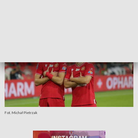
najlepszym strzelcem (4 gole) jak i najlepszym
dogrywającym (3 asysty) w drużynie. Pierwsze miejsce
zajmuje ex aequo z Hiszpanem Jordim Sánchezem.
Fot. Michał Pietrzak