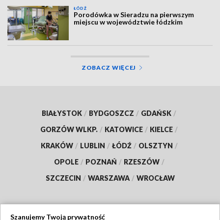
ŁÓDŹ
Porodówka w Sieradzu na pierwszym
miejscu w województwie łódzkim
ZOBACZ WIĘCEJ
BIAŁYSTOK
/
BYDGOSZCZ
/
GDAŃSK
/
GORZÓW WLKP.
/
KATOWICE
/
KIELCE
/
KRAKÓW
/
LUBLIN
/
ŁÓDŹ
/
OLSZTYN
/
OPOLE
/
POZNAŃ
/
RZESZÓW
/
SZCZECIN
/
WARSZAWA
/
WROCŁAW
Szanujemy Twoją prywatność