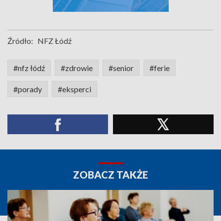
Źródło:
NFZ Łódź
#nfz łódź
#zdrowie
#senior
#ferie
#porady
#eksperci
ZOBACZ TAKŻE