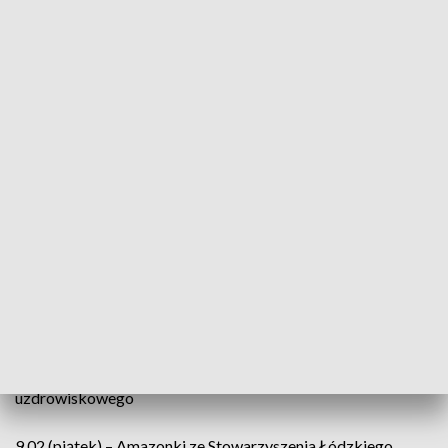
1.02 (czwartek) – konsultacje w zakresie lecznictwa
uzdrowiskowego
2.02 (piątek) – Amazonki ze Stowarzyszenia Łódzkiego
Klubu Amazonek
5.02 (poniedziałek) - dietetyk z MCM Jonscher
6.02 (wtorek) - farmaceuci z Polskiego Towarzystwa Opieki
Farmaceutycznej
7.02 (środa) - badanie poziomu glukozy we krwi i ciśnienia
tętniczego- pielęgniarka z MCM Jonscher
8.02 (czwartek) – konsultacje w zakresie lecznictwa
uzdrowiskowego
9.02 (piątek) – Amazonki ze Stowarzyszenia Łódzkiego