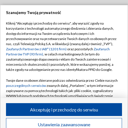
Szanujemy Twoją prywatność
Dołącz do nas:
Kliknij "Akceptuję i przechodzę do serwisu", aby wyrazić zgody na
korzystanie z technologii automatycznego śledzenia i zbierania danych,
TVP
dostęp do informacji na Twoim urządzeniu końcowym i ich
Abonament TVP
przechowywanie oraz na przetwarzanie Twoich danych osobowych przez
Regulamin TVP
nas, czyli Telewizję Polską S.A. w likwidacji (zwaną dalej również „TVP”),
Emisja w TVP
Zaufanych Partnerów z IAB* (1201 firm)
oraz pozostałych
Zaufanych
Polityka prywatności
Partnerów TVP (93 firm)
, w celach marketingowych (w tym do
Centrum informacji TVP
Moje zgody
zautomatyzowanego dopasowania reklam do Twoich zainteresowań i
mierzenia ich skuteczności) i pozostałych, które wskazujemy poniżej, a
Naziemna Telewizja Cyfrowa
Pomoc
także zgody na udostępnianie przez nas identyfikatora PPID do Google.
Sklep TVP
Biuro reklamy
Twoje dane osobowe zbierane podczas odwiedzania przez Ciebie naszych
Rada Programowa
poszczególnych serwisów
zwanych dalej „Portalem”, w tym informacje
Kontakt
zapisywane za pomocą technologii takich jak: pliki cookie, sygnalizatory
System NOS
WWW lub innych podobnych technologii umożliwiających świadczenie
dopasowanych i bezpiecznych usług, personalizację treści oraz reklam,
Informacje o nadawcy
Kanały
udostępnianie funkcji mediów społecznościowych oraz analizowanie
Akceptuję i przechodzę do serwisu
ruchu w Internecie.
Program dla prasy
©2026 Telewizja Polska S.A. w likwidacji
Biuro Reklamy
Twoje dane osobowe zbierane podczas odwiedzania przez Ciebie
Ustawienia zaawansowane
poszczególnych serwisów
na Portalu, takie jak adresy IP, identyfikatory