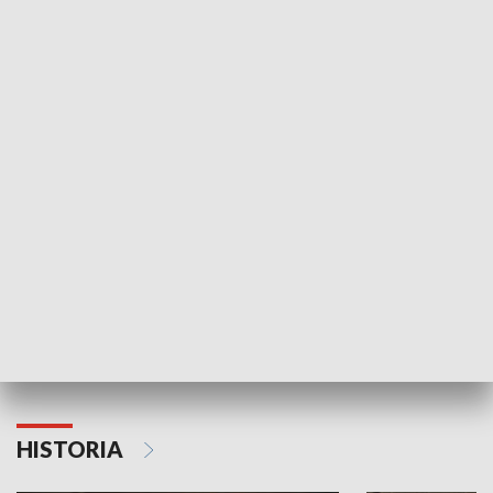
Idź się zbadaj
Nie poddaję si
GOSPODARKA
Strefa biznesu
HISTORIA