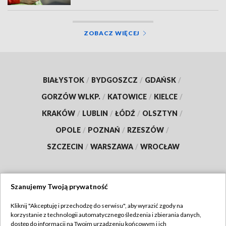
ZOBACZ WIĘCEJ
BIAŁYSTOK
/
BYDGOSZCZ
/
GDAŃSK
/
GORZÓW WLKP.
/
KATOWICE
/
KIELCE
/
KRAKÓW
/
LUBLIN
/
ŁÓDŹ
/
OLSZTYN
/
OPOLE
/
POZNAŃ
/
RZESZÓW
/
SZCZECIN
/
WARSZAWA
/
WROCŁAW
Szanujemy Twoją prywatność
Dołącz do nas:
Kliknij "Akceptuję i przechodzę do serwisu", aby wyrazić zgody na
korzystanie z technologii automatycznego śledzenia i zbierania danych,
TVP
dostęp do informacji na Twoim urządzeniu końcowym i ich