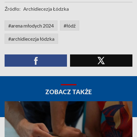
Źródło:
Archidiecezja Łódzka
#arena młodych 2024
#łódź
#archidiecezja łódzka
ZOBACZ TAKŻE