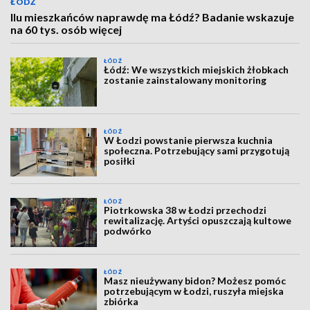
ŁÓDŹ
Ilu mieszkańców naprawdę ma Łódź? Badanie wskazuje
na 60 tys. osób więcej
ŁÓDŹ
Łódź: We wszystkich miejskich żłobkach
zostanie zainstalowany monitoring
ŁÓDŹ
W Łodzi powstanie pierwsza kuchnia
społeczna. Potrzebujący sami przygotują
posiłki
ŁÓDŹ
Piotrkowska 38 w Łodzi przechodzi
rewitalizację. Artyści opuszczają kultowe
podwórko
ŁÓDŹ
Masz nieużywany bidon? Możesz pomóc
potrzebującym w Łodzi, ruszyła miejska
zbiórka