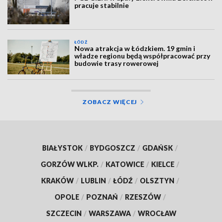
pracuje stabilnie
ŁÓDŹ
Nowa atrakcja w Łódzkiem. 19 gmin i
władze regionu będą współpracować przy
budowie trasy rowerowej
ZOBACZ WIĘCEJ
BIAŁYSTOK
/
BYDGOSZCZ
/
GDAŃSK
/
GORZÓW WLKP.
/
KATOWICE
/
KIELCE
/
KRAKÓW
/
LUBLIN
/
ŁÓDŹ
/
OLSZTYN
/
OPOLE
/
POZNAŃ
/
RZESZÓW
/
SZCZECIN
/
WARSZAWA
/
WROCŁAW