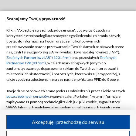
Szanujemy Twoją prywatność
Dołącz do nas:
Kliknij "Akceptuję i przechodzę do serwisu", aby wyrazić zgody na
korzystanie z technologii automatycznego śledzenia i zbierania danych,
TVP
dostęp do informacji na Twoim urządzeniu końcowym i ich
Abonament TVP
przechowywanie oraz na przetwarzanie Twoich danych osobowych przez
Regulamin TVP
nas, czyli Telewizję Polską S.A. w likwidacji (zwaną dalej również „TVP”),
Emisja w TVP
Zaufanych Partnerów z IAB* (1201 firm)
oraz pozostałych
Zaufanych
Polityka prywatności
Partnerów TVP (93 firm)
, w celach marketingowych (w tym do
Centrum informacji TVP
Moje zgody
zautomatyzowanego dopasowania reklam do Twoich zainteresowań i
mierzenia ich skuteczności) i pozostałych, które wskazujemy poniżej, a
Naziemna Telewizja Cyfrowa
Pomoc
także zgody na udostępnianie przez nas identyfikatora PPID do Google.
Sklep TVP
Biuro reklamy
Twoje dane osobowe zbierane podczas odwiedzania przez Ciebie naszych
Rada Programowa
poszczególnych serwisów
zwanych dalej „Portalem”, w tym informacje
Kontakt
zapisywane za pomocą technologii takich jak: pliki cookie, sygnalizatory
System NOS
WWW lub innych podobnych technologii umożliwiających świadczenie
dopasowanych i bezpiecznych usług, personalizację treści oraz reklam,
Informacje o nadawcy
Kanały
udostępnianie funkcji mediów społecznościowych oraz analizowanie
Akceptuję i przechodzę do serwisu
ruchu w Internecie.
Program dla prasy
©2026 Telewizja Polska S.A. w likwidacji
Biuro Reklamy
Twoje dane osobowe zbierane podczas odwiedzania przez Ciebie