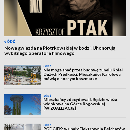
ŁÓDŹ
Nowa gwiazda na Piotrkowskiej w Łodzi. Uhonorują
wybitnego operatora filmowego
ŁÓDŹ
Nie mogą spać przez budowę tunelu Kolei
Dużych Prędkości. Mieszkańcy Karolewa
mówią o nocnym koszmarze
ŁÓDŹ
Mieszkańcy zdecydowali. Będzie wieża
widokowa na Górce Rogowskiej
[WIZUALIZACJE]
ŁÓDŹ
PGE GiEK: w upały Elektrownia Bełchatów