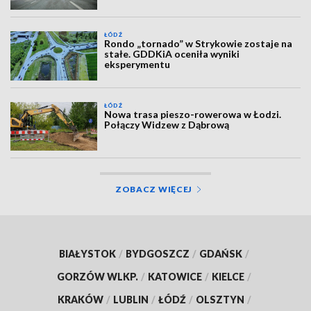
ŁÓDŹ
Rondo „tornado” w Strykowie zostaje na
stałe. GDDKiA oceniła wyniki
eksperymentu
ŁÓDŹ
Nowa trasa pieszo-rowerowa w Łodzi.
Połączy Widzew z Dąbrową
ZOBACZ WIĘCEJ
BIAŁYSTOK
/
BYDGOSZCZ
/
GDAŃSK
/
GORZÓW WLKP.
/
KATOWICE
/
KIELCE
/
KRAKÓW
/
LUBLIN
/
ŁÓDŹ
/
OLSZTYN
/