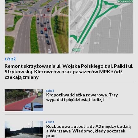
ŁÓDŹ
Remont skrzyżowania ul. Wojska Polskiego z al. Palki i ul.
Strykowską. Kierowców oraz pasażerów MPK Łódź
czekają zmiany
ŁÓDŹ
Kłopotliwa ścieżka rowerowa. Trzy
wypadki i pięćdziesiąt kolizji
ŁÓDŹ
Rozbudowa autostrady A2 między Łodzią
a Warszawą. Wiadomo, kiedy początek
prac