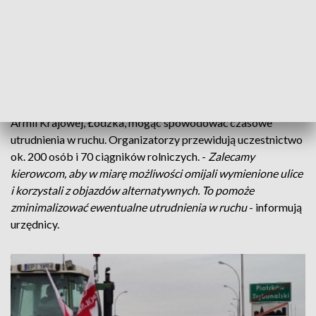
planowanym proteście w Piotrkowie Trybunalskim.
Zgromadzenie dotyczące trudnej sytuacji w rolnictwie
odbędzie się w środę (24.01) w godzinach 11.00-16.00.
Uwaga na czasowe utrudnienia w ruchu!
Trasa obejmie ulice:
Kasztelańską, Łódzką, Wojska
Polskiego, Jerozolimską, al. Kopernika, al. Piłsudskiego, Al.
Armii Krajowej, Łódzka, mogąc spowodować czasowe
utrudnienia w ruchu. Organizatorzy przewidują uczestnictwo
ok. 200 osób i 70 ciągników rolniczych. -
Zalecamy
kierowcom, aby w miarę możliwości omijali wymienione ulice
i korzystali z objazdów alternatywnych. To pomoże
zminimalizować ewentualne utrudnienia w ruchu
- informują
urzędnicy.