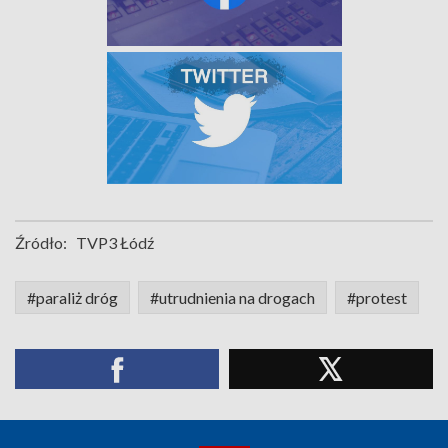
Źródło:
TVP3 Łódź
#paraliż dróg
#utrudnienia na drogach
#protest