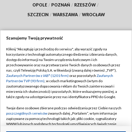
OPOLE
/
POZNAŃ
/
RZESZÓW
/
SZCZECIN
/
WARSZAWA
/
WROCŁAW
Szanujemy Twoją prywatność
Dołącz do nas:
Kliknij "Akceptuję i przechodzę do serwisu", aby wyrazić zgody na
korzystanie z technologii automatycznego śledzenia i zbierania danych,
TVP
dostęp do informacji na Twoim urządzeniu końcowym i ich
Abonament TVP
przechowywanie oraz na przetwarzanie Twoich danych osobowych przez
Regulamin TVP
nas, czyli Telewizję Polską S.A. w likwidacji (zwaną dalej również „TVP”),
Emisja w TVP
Zaufanych Partnerów z IAB* (1201 firm)
oraz pozostałych
Zaufanych
Polityka prywatności
Partnerów TVP (93 firm)
, w celach marketingowych (w tym do
Centrum informacji TVP
Moje zgody
zautomatyzowanego dopasowania reklam do Twoich zainteresowań i
mierzenia ich skuteczności) i pozostałych, które wskazujemy poniżej, a
Naziemna Telewizja Cyfrowa
Pomoc
także zgody na udostępnianie przez nas identyfikatora PPID do Google.
Sklep TVP
Biuro reklamy
Twoje dane osobowe zbierane podczas odwiedzania przez Ciebie naszych
Rada Programowa
poszczególnych serwisów
zwanych dalej „Portalem”, w tym informacje
Kontakt
zapisywane za pomocą technologii takich jak: pliki cookie, sygnalizatory
System NOS
WWW lub innych podobnych technologii umożliwiających świadczenie
dopasowanych i bezpiecznych usług, personalizację treści oraz reklam,
Informacje o nadawcy