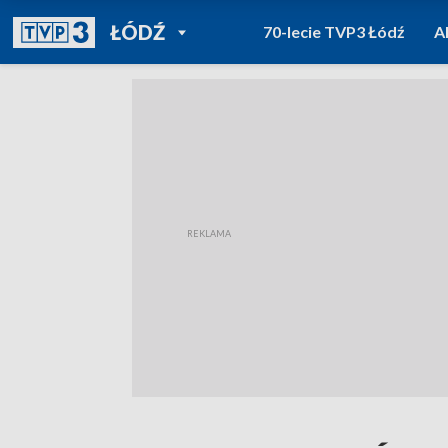
POWRÓT DO
ŁÓDŹ
70-lecie TVP3 Łódź
A
TVP REGIONY