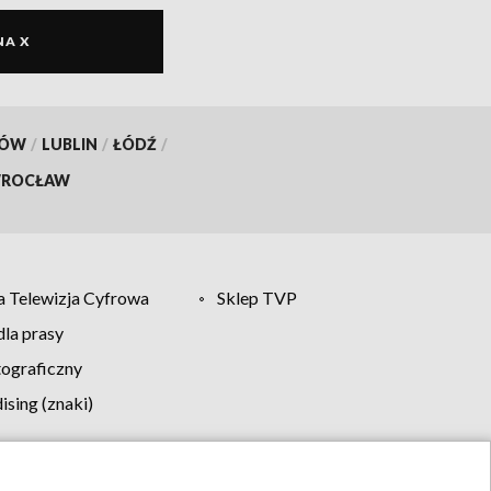
NA X
KÓW
/
LUBLIN
/
ŁÓDŹ
/
ROCŁAW
 Telewizja Cyfrowa
Sklep TVP
la prasy
tograficzny
sing (znaki)