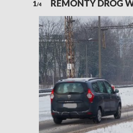
REMONTY DRÓG W
1
/4