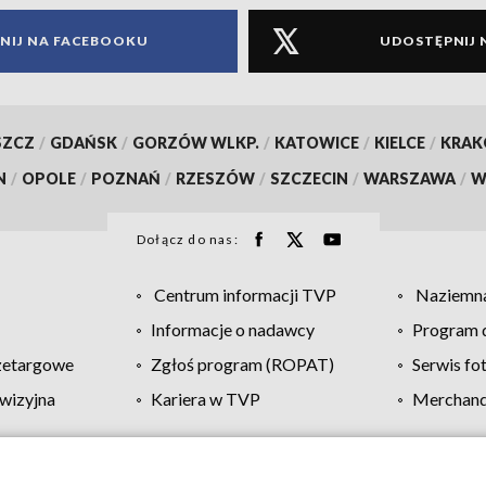
NIJ NA FACEBOOKU
UDOSTĘPNIJ 
SZCZ
/
GDAŃSK
/
GORZÓW WLKP.
/
KATOWICE
/
KIELCE
/
KRA
N
/
OPOLE
/
POZNAŃ
/
RZESZÓW
/
SZCZECIN
/
WARSZAWA
/
W
Dołącz do nas:
Centrum informacji TVP
Naziemna
Informacje o nadawcy
Program d
zetargowe
Zgłoś program (ROPAT)
Serwis fo
wizyjna
Kariera w TVP
Merchandi