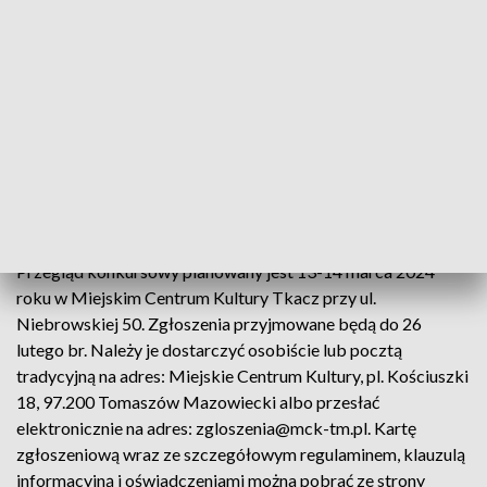
dialog, monolog, monodram itp.).
W TOMASZOWIE MAZOWIECKIM
POWSTANIE HOSPICJUM - KLIKNIJ TUTAJ
Zgłoszenia
Przegląd konkursowy planowany jest 13-14 marca 2024
roku w Miejskim Centrum Kultury Tkacz przy ul.
Niebrowskiej 50. Zgłoszenia przyjmowane będą do 26
lutego br. Należy je dostarczyć osobiście lub pocztą
tradycyjną na adres: Miejskie Centrum Kultury, pl. Kościuszki
18, 97.200 Tomaszów Mazowiecki albo przesłać
elektronicznie na adres: zgloszenia@mck-tm.pl. Kartę
zgłoszeniową wraz ze szczegółowym regulaminem, klauzulą
informacyjną i oświadczeniami można pobrać ze strony