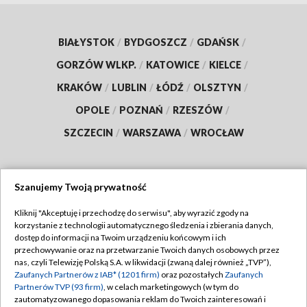
Dwa lata wielkiego remontu. Teatr Nowy
w Łodzi zyska nową scenę, kawiarnię i
zielony dziedziniec
ZOBACZ WIĘCEJ
BIAŁYSTOK
/
BYDGOSZCZ
/
GDAŃSK
/
GORZÓW WLKP.
/
KATOWICE
/
KIELCE
/
Szanujemy Twoją prywatność
KRAKÓW
/
LUBLIN
/
ŁÓDŹ
/
OLSZTYN
/
OPOLE
/
POZNAŃ
/
RZESZÓW
/
Kliknij "Akceptuję i przechodzę do serwisu", aby wyrazić zgody na
korzystanie z technologii automatycznego śledzenia i zbierania danych,
SZCZECIN
/
WARSZAWA
/
WROCŁAW
dostęp do informacji na Twoim urządzeniu końcowym i ich
przechowywanie oraz na przetwarzanie Twoich danych osobowych przez
nas, czyli Telewizję Polską S.A. w likwidacji (zwaną dalej również „TVP”),
Zaufanych Partnerów z IAB* (1201 firm)
oraz pozostałych
Zaufanych
Partnerów TVP (93 firm)
, w celach marketingowych (w tym do
zautomatyzowanego dopasowania reklam do Twoich zainteresowań i
Dołącz do nas: