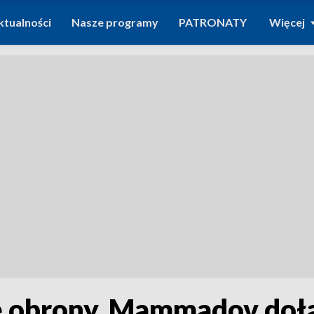
ktualności
Nasze programy
PATRONATY
Więcej
ę obrony. Mammadov doł