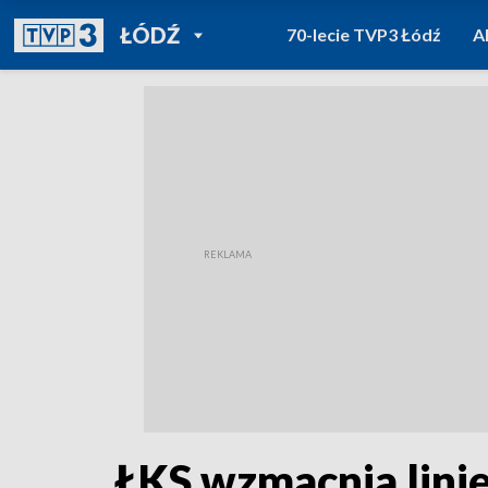
POWRÓT DO
ŁÓDŹ
70-lecie TVP3 Łódź
A
TVP REGIONY
ŁKS wzmacnia lini