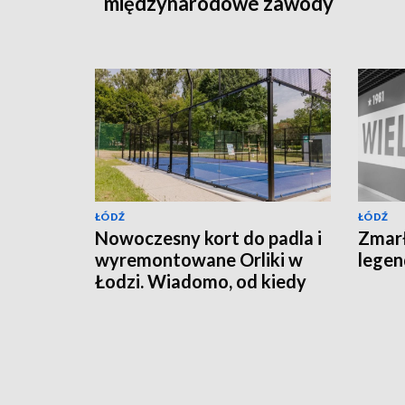
międzynarodowe zawody
ŁÓDŹ
ŁÓDŹ
Nowoczesny kort do padla i
Zmarł
wyremontowane Orliki w
lege
Łodzi. Wiadomo, od kiedy
będzie można z nich
korzystać