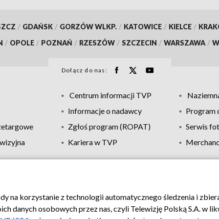
SZCZ
/
GDAŃSK
/
GORZÓW WLKP.
/
KATOWICE
/
KIELCE
/
KRA
N
/
OPOLE
/
POZNAŃ
/
RZESZÓW
/
SZCZECIN
/
WARSZAWA
/
W
Dołącz do nas:
Centrum informacji TVP
Naziemna
Informacje o nadawcy
Program d
zetargowe
Zgłoś program (ROPAT)
Serwis fo
wizyjna
Kariera w TVP
Merchandi
Polityka prywatności
Moje zgody
Pomoc
Biuro re
ody na korzystanie z technologii automatycznego śledzenia i zbie
 danych osobowych przez nas, czyli Telewizję Polską S.A. w likw