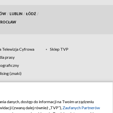
KÓW
/
LUBLIN
/
ŁÓDŹ
/
ROCŁAW
 Telewizja Cyfrowa
Sklep TVP
la prasy
tograficzny
sing (znaki)
klamy
Kontakt
rania danych, dostęp do informacji na Twoim urządzeniu
idacji (zwaną dalej również „TVP”),
Zaufanych Partnerów