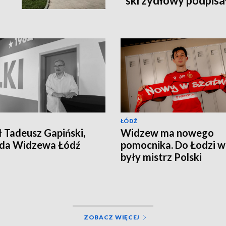
skrzydłowy podpisa
2028 roku
ŁÓDŹ
 Tadeusz Gapiński,
Widzew ma nowego
nda Widzewa Łódź
pomocnika. Do Łodzi w
były mistrz Polski
ZOBACZ WIĘCEJ