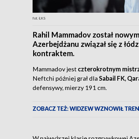
fot. ŁKS
Rahil Mammadov został nowym 
Azerbejdżanu związał się z łód
kontraktem.
Mammadov jest
czterokrotnym mistr
Neftchi później grał dla
Sabail FK, Qar
defensywy, mierzy 191 cm.
ZOBACZ TEŻ: WIDZEW WZNOWIŁ TRENI
W najwyższej klasie rozgrywkowej Az