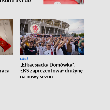
ł kontrakt do
ŁÓDŹ
„Ełkaesiacka Domówka”.
raca
ŁKS zaprezentował drużynę
na nowy sezon