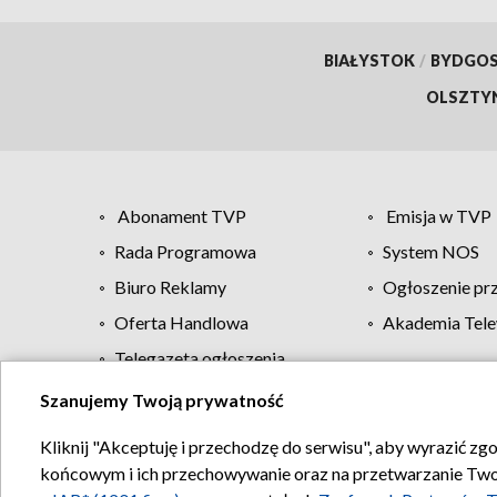
BIAŁYSTOK
/
BYDGO
OLSZTY
Abonament TVP
Emisja w TVP
Rada Programowa
System NOS
Biuro Reklamy
Ogłoszenie pr
Oferta Handlowa
Akademia Tele
Telegazeta ogłoszenia
Szanujemy Twoją prywatność
Regulamin TVP
Kliknij "Akceptuję i przechodzę do serwisu", aby wyrazić zg
końcowym i ich przechowywanie oraz na przetwarzanie Twoich