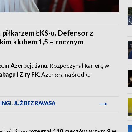
piłkarzem ŁKS-u. Defensor z
zkim klubem 1,5 – rocznym
zem Azerbejdżanu.
Rozpoczynał karierę w
abagu i Ziry FK.
Azer gra na środku
NGI. JUŻ BEZ RAVASA
erbejdżanu
rozegrał 110 meczów, w tym 9 w