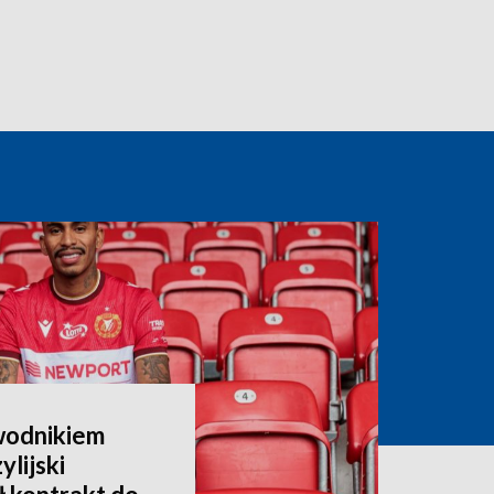
wodnikiem
lijski