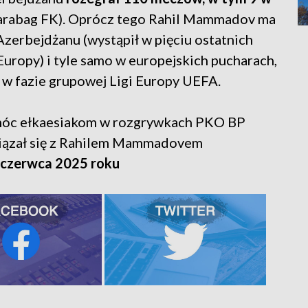
rabag FK). Oprócz tego Rahil Mammadov ma
Azerbejdżanu (wystąpił w pięciu ostatnich
Europy) i tyle samo w europejskich pucharach,
i w fazie grupowej Ligi Europy UEFA.
omóc ełkaesiakom w rozgrywkach PKO BP
wiązał się z Rahilem Mammadovem
 czerwca 2025 roku