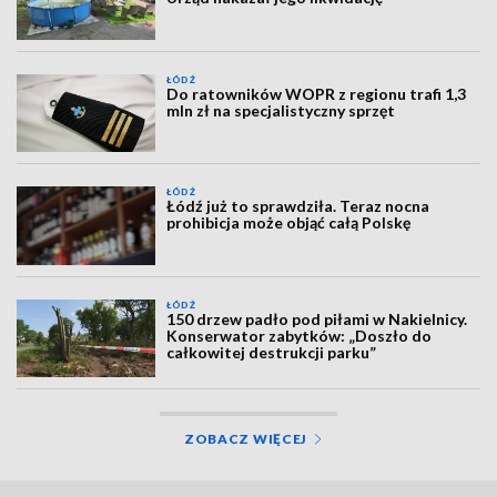
ŁÓDŹ
Do ratowników WOPR z regionu trafi 1,3
mln zł na specjalistyczny sprzęt
ŁÓDŹ
Łódź już to sprawdziła. Teraz nocna
prohibicja może objąć całą Polskę
ŁÓDŹ
150 drzew padło pod piłami w Nakielnicy.
Konserwator zabytków: „Doszło do
całkowitej destrukcji parku”
ZOBACZ WIĘCEJ