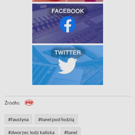
Źródło:
#faustyna
#tunel pod łodzią
#dworzec lodz kaliska
#tunel