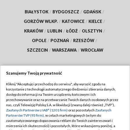
BIAŁYSTOK
/
BYDGOSZCZ
/
GDAŃSK
/
GORZÓW WLKP.
/
KATOWICE
/
KIELCE
/
KRAKÓW
/
LUBLIN
/
ŁÓDŹ
/
OLSZTYN
/
OPOLE
/
POZNAŃ
/
RZESZÓW
/
SZCZECIN
/
WARSZAWA
/
WROCŁAW
Szanujemy Twoją prywatność
Dołącz do nas:
Kliknij "Akceptuję i przechodzę do serwisu", aby wyrazić zgody na
korzystanie z technologii automatycznego śledzenia i zbierania danych,
TVP
dostęp do informacji na Twoim urządzeniu końcowym i ich
Abonament TVP
przechowywanie oraz na przetwarzanie Twoich danych osobowych przez
Regulamin TVP
nas, czyli Telewizję Polską S.A. w likwidacji (zwaną dalej również „TVP”),
Emisja w TVP
Zaufanych Partnerów z IAB* (1201 firm)
oraz pozostałych
Zaufanych
Polityka prywatności
Partnerów TVP (93 firm)
, w celach marketingowych (w tym do
Centrum informacji TVP
Moje zgody
zautomatyzowanego dopasowania reklam do Twoich zainteresowań i
mierzenia ich skuteczności) i pozostałych, które wskazujemy poniżej, a
Naziemna Telewizja Cyfrowa
Pomoc