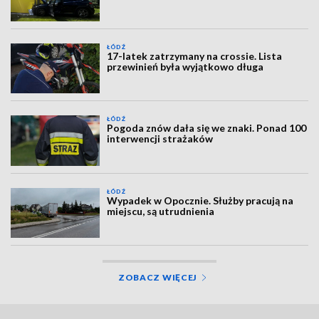
ŁÓDŹ
17-latek zatrzymany na crossie. Lista
przewinień była wyjątkowo długa
ŁÓDŹ
Pogoda znów dała się we znaki. Ponad 100
interwencji strażaków
ŁÓDŹ
Wypadek w Opocznie. Służby pracują na
miejscu, są utrudnienia
ZOBACZ WIĘCEJ