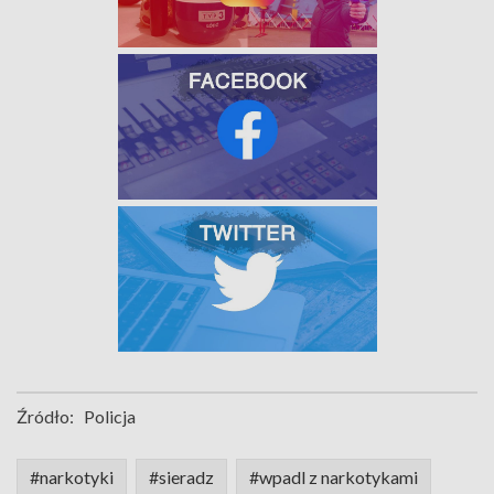
Źródło:
Policja
#narkotyki
#sieradz
#wpadl z narkotykami