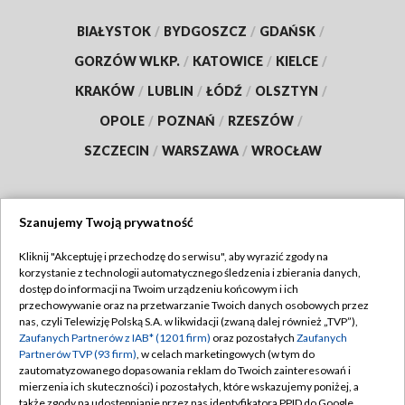
BIAŁYSTOK
/
BYDGOSZCZ
/
GDAŃSK
/
GORZÓW WLKP.
/
KATOWICE
/
KIELCE
/
KRAKÓW
/
LUBLIN
/
ŁÓDŹ
/
OLSZTYN
/
OPOLE
/
POZNAŃ
/
RZESZÓW
/
SZCZECIN
/
WARSZAWA
/
WROCŁAW
Szanujemy Twoją prywatność
Dołącz do nas:
Kliknij "Akceptuję i przechodzę do serwisu", aby wyrazić zgody na
korzystanie z technologii automatycznego śledzenia i zbierania danych,
TVP
dostęp do informacji na Twoim urządzeniu końcowym i ich
Abonament TVP
przechowywanie oraz na przetwarzanie Twoich danych osobowych przez
Regulamin TVP
nas, czyli Telewizję Polską S.A. w likwidacji (zwaną dalej również „TVP”),
Emisja w TVP
Zaufanych Partnerów z IAB* (1201 firm)
oraz pozostałych
Zaufanych
Polityka prywatności
Partnerów TVP (93 firm)
, w celach marketingowych (w tym do
Centrum informacji TVP
Moje zgody
zautomatyzowanego dopasowania reklam do Twoich zainteresowań i
mierzenia ich skuteczności) i pozostałych, które wskazujemy poniżej, a
Naziemna Telewizja Cyfrowa
Pomoc
także zgody na udostępnianie przez nas identyfikatora PPID do Google.