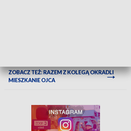
W rozmowie z policjantami
twierdził, że narkotyki znalazł
na terenie Sieradza, jednak nie pamięta gdzie
. 25-letni
sieradzanin został zatrzymany i trafili do policyjnego aresztu.
Wstępne badanie zabezpieczonych środków wskazało, że
była to marihuana. Mężczyzna usłyszał zarzut posiadania
środków odurzających. Za to przestępstwo grozi kara do
3
lat pozbawienia wolności.
ZOBACZ TEŻ: RAZEM Z KOLEGĄ OKRADLI
MIESZKANIE OJCA