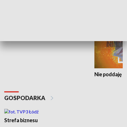
NAUKA I ZDROWIE
Idź się zbadaj
Nie poddaję si
GOSPODARKA
Strefa biznesu