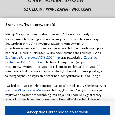
OPOLE
/
POZNAŃ
/
RZESZÓW
/
SZCZECIN
/
WARSZAWA
/
WROCŁAW
Szanujemy Twoją prywatność
Dołącz do nas:
Kliknij "Akceptuję i przechodzę do serwisu", aby wyrazić zgody na
korzystanie z technologii automatycznego śledzenia i zbierania danych,
dostęp do informacji na Twoim urządzeniu końcowym i ich
TVP
przechowywanie oraz na przetwarzanie Twoich danych osobowych przez
nas, czyli Telewizję Polską S.A. w likwidacji (zwaną dalej również „TVP”),
Abonament TVP
Regulamin TVP
Zaufanych Partnerów z IAB* (1201 firm)
oraz pozostałych
Zaufanych
Emisja w TVP
Partnerów TVP (93 firm)
, w celach marketingowych (w tym do
Polityka prywatności
zautomatyzowanego dopasowania reklam do Twoich zainteresowań i
Centrum informacji TVP
Moje zgody
mierzenia ich skuteczności) i pozostałych, które wskazujemy poniżej, a
także zgody na udostępnianie przez nas identyfikatora PPID do Google.
Naziemna Telewizja Cyfrowa
Pomoc
Twoje dane osobowe zbierane podczas odwiedzania przez Ciebie naszych
Sklep TVP
Biuro reklamy
poszczególnych serwisów
zwanych dalej „Portalem”, w tym informacje
Rada Programowa
zapisywane za pomocą technologii takich jak: pliki cookie, sygnalizatory
Kontakt
WWW lub innych podobnych technologii umożliwiających świadczenie
System NOS
dopasowanych i bezpiecznych usług, personalizację treści oraz reklam,
udostępnianie funkcji mediów społecznościowych oraz analizowanie
Informacje o nadawcy
Akceptuję i przechodzę do serwisu
Kanały
ruchu w Internecie.