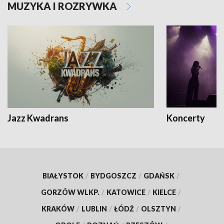
MUZYKA I ROZRYWKA
Jazz Kwadrans
Koncerty
BIAŁYSTOK
/
BYDGOSZCZ
/
GDAŃSK
/
GORZÓW WLKP.
/
KATOWICE
/
KIELCE
/
KRAKÓW
/
LUBLIN
/
ŁÓDŹ
/
OLSZTYN
/