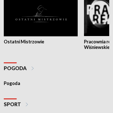
Ostatni Mistrzowie
Pracownia re
Wiśniewskieg
POGODA
Pogoda
SPORT