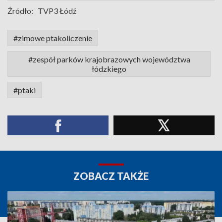
Źródło:
TVP3 Łódź
#zimowe ptakoliczenie
#zespół parków krajobrazowych województwa
łódzkiego
#ptaki
ZOBACZ TAKŻE