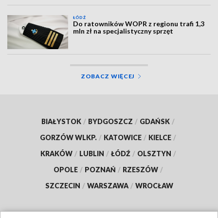
ŁÓDŹ
Do ratowników WOPR z regionu trafi 1,3
mln zł na specjalistyczny sprzęt
ZOBACZ WIĘCEJ
BIAŁYSTOK
/
BYDGOSZCZ
/
GDAŃSK
/
GORZÓW WLKP.
/
KATOWICE
/
KIELCE
/
KRAKÓW
/
LUBLIN
/
ŁÓDŹ
/
OLSZTYN
/
OPOLE
/
POZNAŃ
/
RZESZÓW
/
SZCZECIN
/
WARSZAWA
/
WROCŁAW