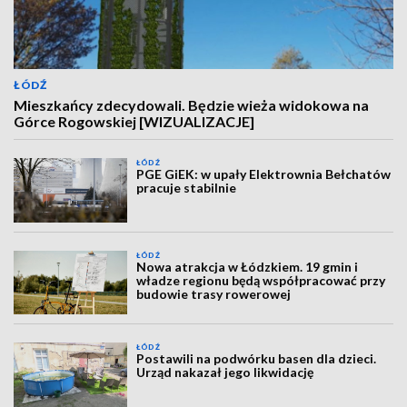
ŁÓDŹ
Mieszkańcy zdecydowali. Będzie wieża widokowa na
Górce Rogowskiej [WIZUALIZACJE]
ŁÓDŹ
PGE GiEK: w upały Elektrownia Bełchatów
pracuje stabilnie
ŁÓDŹ
Nowa atrakcja w Łódzkiem. 19 gmin i
władze regionu będą współpracować przy
budowie trasy rowerowej
ŁÓDŹ
Postawili na podwórku basen dla dzieci.
Urząd nakazał jego likwidację