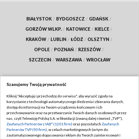
BIAŁYSTOK
/
BYDGOSZCZ
/
GDAŃSK
/
GORZÓW WLKP.
/
KATOWICE
/
KIELCE
/
KRAKÓW
/
LUBLIN
/
ŁÓDŹ
/
OLSZTYN
/
OPOLE
/
POZNAŃ
/
RZESZÓW
/
SZCZECIN
/
WARSZAWA
/
WROCŁAW
Szanujemy Twoją prywatność
Dołącz do nas:
Kliknij "Akceptuję i przechodzę do serwisu", aby wyrazić zgody na
korzystanie z technologii automatycznego śledzenia i zbierania danych,
TVP
dostęp do informacji na Twoim urządzeniu końcowym i ich
Abonament TVP
przechowywanie oraz na przetwarzanie Twoich danych osobowych przez
Regulamin TVP
nas, czyli Telewizję Polską S.A. w likwidacji (zwaną dalej również „TVP”),
Emisja w TVP
Zaufanych Partnerów z IAB* (1201 firm)
oraz pozostałych
Zaufanych
Polityka prywatności
Partnerów TVP (93 firm)
, w celach marketingowych (w tym do
Centrum informacji TVP
Moje zgody
zautomatyzowanego dopasowania reklam do Twoich zainteresowań i