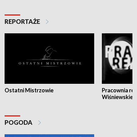
REPORTAŻE
Ostatni Mistrzowie
Pracownia re
Wiśniewskieg
POGODA