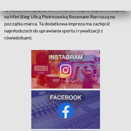
Dokładnie sześć dni przed biegiem głównym, na Pietrynie
rywalizować będą dzieci, młodzież i niepełnosprawni. Zapisy
na Mini Bieg Ulicą Piotrkowską Rossmann Run ruszą na
początku marca. Ta dodatkowa impreza ma zachęcić
najmłodszych do uprawiania sportu i rywalizacji z
rówieśnikami.