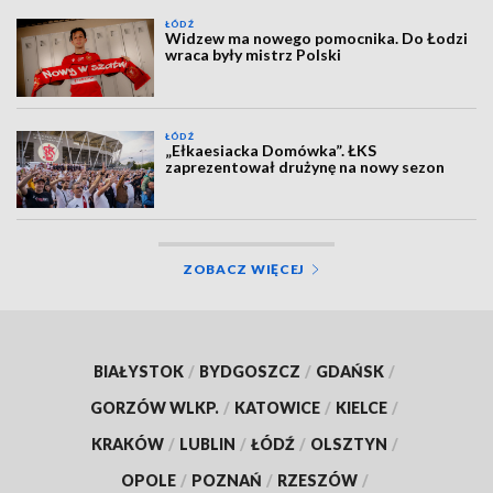
ŁÓDŹ
Widzew ma nowego pomocnika. Do Łodzi
wraca były mistrz Polski
ŁÓDŹ
„Ełkaesiacka Domówka”. ŁKS
zaprezentował drużynę na nowy sezon
ZOBACZ WIĘCEJ
BIAŁYSTOK
/
BYDGOSZCZ
/
GDAŃSK
/
GORZÓW WLKP.
/
KATOWICE
/
KIELCE
/
KRAKÓW
/
LUBLIN
/
ŁÓDŹ
/
OLSZTYN
/
OPOLE
/
POZNAŃ
/
RZESZÓW
/