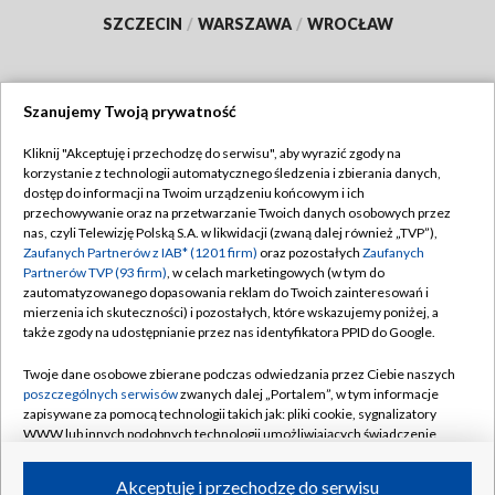
SZCZECIN
/
WARSZAWA
/
WROCŁAW
Szanujemy Twoją prywatność
Dołącz do nas:
Kliknij "Akceptuję i przechodzę do serwisu", aby wyrazić zgody na
korzystanie z technologii automatycznego śledzenia i zbierania danych,
TVP
dostęp do informacji na Twoim urządzeniu końcowym i ich
Abonament TVP
przechowywanie oraz na przetwarzanie Twoich danych osobowych przez
Regulamin TVP
nas, czyli Telewizję Polską S.A. w likwidacji (zwaną dalej również „TVP”),
Emisja w TVP
Zaufanych Partnerów z IAB* (1201 firm)
oraz pozostałych
Zaufanych
Polityka prywatności
Partnerów TVP (93 firm)
, w celach marketingowych (w tym do
Centrum informacji TVP
Moje zgody
zautomatyzowanego dopasowania reklam do Twoich zainteresowań i
mierzenia ich skuteczności) i pozostałych, które wskazujemy poniżej, a
Naziemna Telewizja Cyfrowa
Pomoc
także zgody na udostępnianie przez nas identyfikatora PPID do Google.
Sklep TVP
Biuro reklamy
Twoje dane osobowe zbierane podczas odwiedzania przez Ciebie naszych
Rada Programowa
poszczególnych serwisów
zwanych dalej „Portalem”, w tym informacje
Kontakt
zapisywane za pomocą technologii takich jak: pliki cookie, sygnalizatory
System NOS
WWW lub innych podobnych technologii umożliwiających świadczenie
dopasowanych i bezpiecznych usług, personalizację treści oraz reklam,
Informacje o nadawcy
Kanały
udostępnianie funkcji mediów społecznościowych oraz analizowanie
Akceptuję i przechodzę do serwisu
ruchu w Internecie.