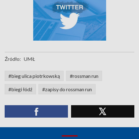
Źródło:
UMŁ
#bieg ulica piotrkowską
#rossman run
#biegi łódź
#zapisy do rossman run