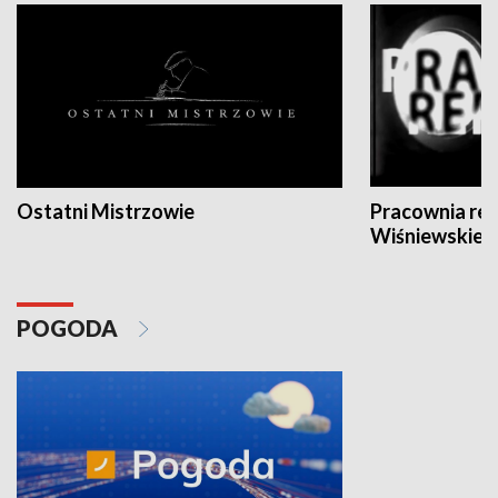
Ostatni Mistrzowie
Pracownia re
Wiśniewskieg
POGODA