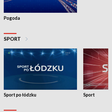
Pogoda
SPORT
Sport po łódzku
Sport