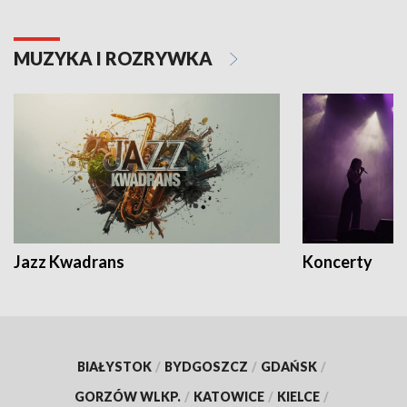
MUZYKA I ROZRYWKA
Jazz Kwadrans
Koncerty
BIAŁYSTOK
/
BYDGOSZCZ
/
GDAŃSK
/
GORZÓW WLKP.
/
KATOWICE
/
KIELCE
/