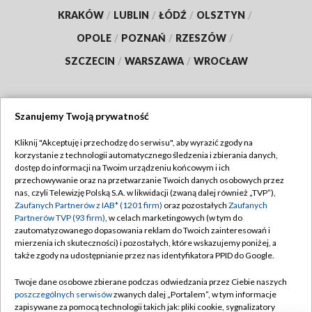
KRAKÓW
/
LUBLIN
/
ŁÓDŹ
/
OLSZTYN
/
OPOLE
/
POZNAŃ
/
RZESZÓW
/
SZCZECIN
/
WARSZAWA
/
WROCŁAW
Szanujemy Twoją prywatność
Dołącz do nas:
Kliknij "Akceptuję i przechodzę do serwisu", aby wyrazić zgody na
korzystanie z technologii automatycznego śledzenia i zbierania danych,
TVP
dostęp do informacji na Twoim urządzeniu końcowym i ich
Abonament TVP
przechowywanie oraz na przetwarzanie Twoich danych osobowych przez
Regulamin TVP
nas, czyli Telewizję Polską S.A. w likwidacji (zwaną dalej również „TVP”),
Emisja w TVP
Zaufanych Partnerów z IAB* (1201 firm)
oraz pozostałych
Zaufanych
Polityka prywatności
Partnerów TVP (93 firm)
, w celach marketingowych (w tym do
Centrum informacji TVP
Moje zgody
zautomatyzowanego dopasowania reklam do Twoich zainteresowań i
mierzenia ich skuteczności) i pozostałych, które wskazujemy poniżej, a
Naziemna Telewizja Cyfrowa
Pomoc
także zgody na udostępnianie przez nas identyfikatora PPID do Google.
Sklep TVP
Biuro reklamy
Twoje dane osobowe zbierane podczas odwiedzania przez Ciebie naszych
Rada Programowa
poszczególnych serwisów
zwanych dalej „Portalem”, w tym informacje
Kontakt
zapisywane za pomocą technologii takich jak: pliki cookie, sygnalizatory