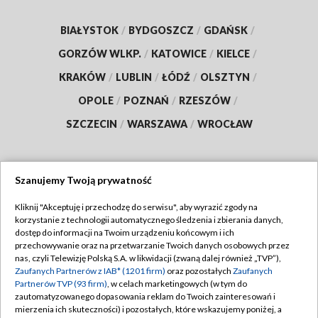
BIAŁYSTOK
/
BYDGOSZCZ
/
GDAŃSK
/
GORZÓW WLKP.
/
KATOWICE
/
KIELCE
/
KRAKÓW
/
LUBLIN
/
ŁÓDŹ
/
OLSZTYN
/
OPOLE
/
POZNAŃ
/
RZESZÓW
/
SZCZECIN
/
WARSZAWA
/
WROCŁAW
Szanujemy Twoją prywatność
Dołącz do nas:
Kliknij "Akceptuję i przechodzę do serwisu", aby wyrazić zgody na
korzystanie z technologii automatycznego śledzenia i zbierania danych,
TVP
dostęp do informacji na Twoim urządzeniu końcowym i ich
Abonament TVP
przechowywanie oraz na przetwarzanie Twoich danych osobowych przez
Regulamin TVP
nas, czyli Telewizję Polską S.A. w likwidacji (zwaną dalej również „TVP”),
Emisja w TVP
Zaufanych Partnerów z IAB* (1201 firm)
oraz pozostałych
Zaufanych
Polityka prywatności
Partnerów TVP (93 firm)
, w celach marketingowych (w tym do
Centrum informacji TVP
Moje zgody
zautomatyzowanego dopasowania reklam do Twoich zainteresowań i
mierzenia ich skuteczności) i pozostałych, które wskazujemy poniżej, a
Naziemna Telewizja Cyfrowa
Pomoc