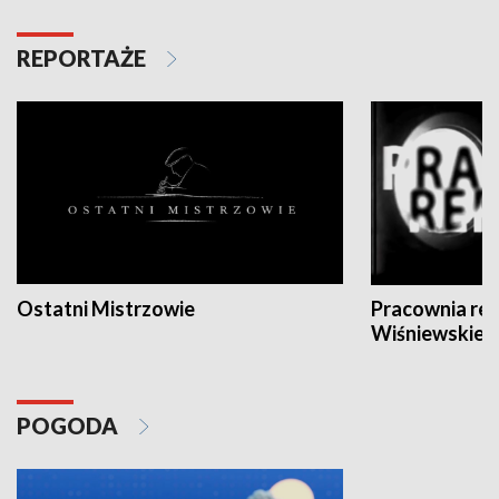
REPORTAŻE
Ostatni Mistrzowie
Pracownia re
Wiśniewskieg
POGODA