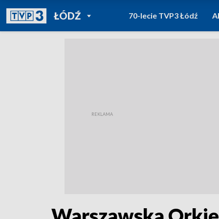
POWRÓT DO
ŁÓDŹ
70-lecie TVP3 Łódź
A
TVP REGIONY
Warszawska Orkie