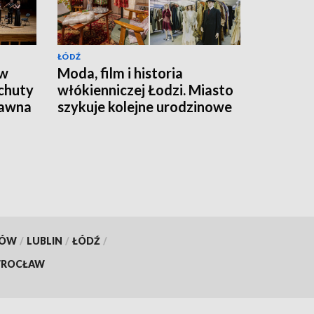
ŁÓDŹ
 w
Moda, film i historia
chuty
włókienniczej Łodzi. Miasto
dawna
szykuje kolejne urodzinowe
atrakcje
KÓW
/
LUBLIN
/
ŁÓDŹ
/
ROCŁAW