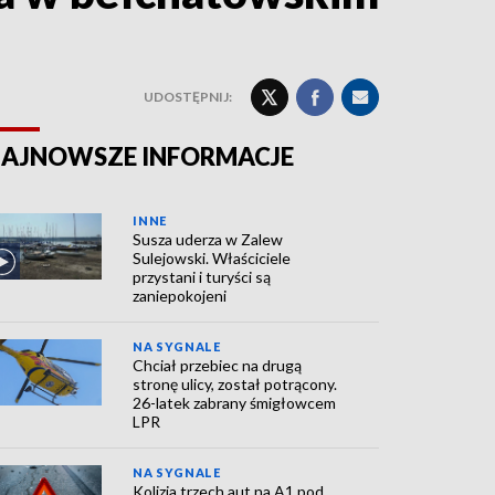
UDOSTĘPNIJ:
AJNOWSZE INFORMACJE
INNE
Susza uderza w Zalew
Sulejowski. Właściciele
przystani i turyści są
zaniepokojeni
NA SYGNALE
Chciał przebiec na drugą
stronę ulicy, został potrącony.
26-latek zabrany śmigłowcem
LPR
NA SYGNALE
Kolizja trzech aut na A1 pod