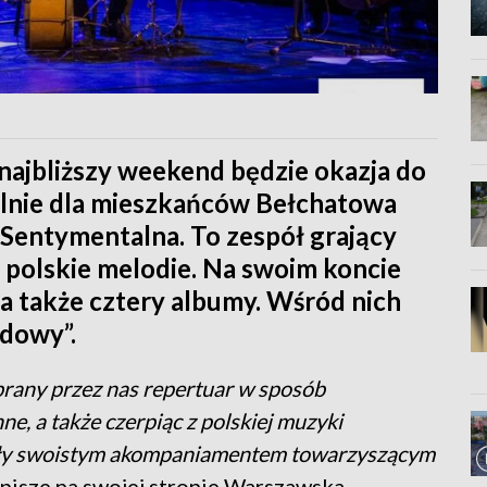
 najbliższy weekend będzie okazja do
lnie dla mieszkańców Bełchatowa
Sentymentalna. To zespół grający
polskie melodie. Na swoim koncie
a także cztery albumy. Wśród nich
ędowy”.
brany przez nas repertuar w sposób
, a także czerpiąc z polskiej muzyki
były swoistym akompaniamentem towarzyszącym
pisze na swojej stronie Warszawska