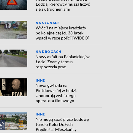
Łodzią. Kierowcy muszą liczyć
się z utrudnieniami
NA SYGNALE
Wrócił na miejsce kradzieży
po kolejne części. 38-latek
wpadł w ręce policji [WIDEO]
NA DROGACH
Nowy asfalt na Pabianickiej w
Łodzi. Znamy termin
rozpoczęcia prac
INNE
Nowa gwiazda na
Piotrkowskiej w Łodzi.
Uhonorują wybitnego
operatora filmowego
INNE
Nie mogą spać przez budowę
tunelu Kolei Dużych
Prędkości. Mieszkańcy