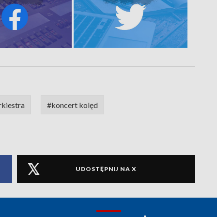
rkiestra
#koncert kolęd
UDOSTĘPNIJ NA X