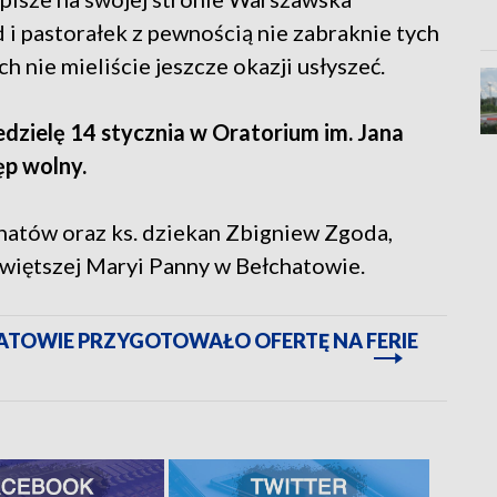
i pastorałek z pewnością nie zabraknie tych
ch nie mieliście jeszcze okazji usłyszeć.
edzielę 14 stycznia w Oratorium im. Jana
ęp wolny.
hatów oraz ks. dziekan Zbigniew Zgoda,
świętszej Maryi Panny w Bełchatowie.
HATOWIE PRZYGOTOWAŁO OFERTĘ NA FERIE