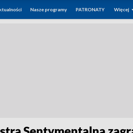
ktualności
Nasze programy
PATRONATY
Więcej
stra Sentymentalna zagr