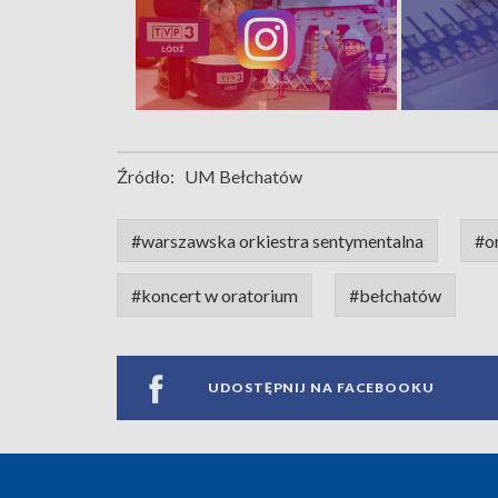
Źródło:
UM Bełchatów
#warszawska orkiestra sentymentalna
#o
#koncert w oratorium
#bełchatów
UDOSTĘPNIJ NA FACEBOOKU