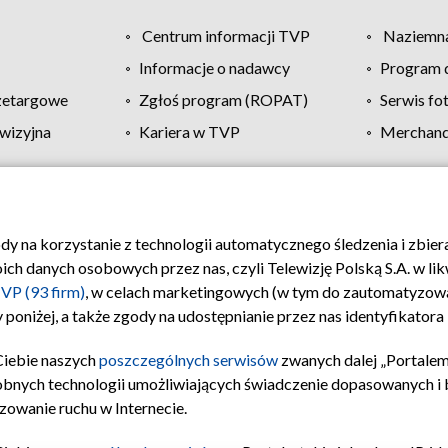
Centrum informacji TVP
Naziemna
Informacje o nadawcy
Program d
zetargowe
Zgłoś program (ROPAT)
Serwis fo
wizyjna
Kariera w TVP
Merchandi
Polityka prywatności
Moje zgody
Pomoc
Biuro re
ody na korzystanie z technologii automatycznego śledzenia i zbie
 danych osobowych przez nas, czyli Telewizję Polską S.A. w likw
VP (93 firm)
, w celach marketingowych (w tym do zautomatyzow
 poniżej, a także zgody na udostępnianie przez nas identyfikator
Ciebie naszych
poszczególnych serwisów
zwanych dalej „Portalem
obnych technologii umożliwiających świadczenie dopasowanych i be
zowanie ruchu w Internecie.