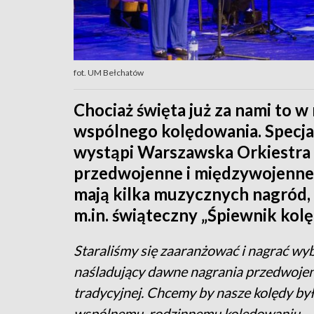
fot. UM Bełchatów
Chociaż święta już za nami to w
wspólnego kolędowania. Specja
wystąpi Warszawska Orkiestra 
przedwojenne i międzywojenne 
mają kilka muzycznych nagród, 
m.in. świąteczny „Śpiewnik kol
Staraliśmy się zaaranżować i nagrać wy
naśladujący dawne nagrania przedwojenne
tradycyjnej. Chcemy by nasze kolędy 
wspólnemu, rodzinnemu kolędowaniu
– 