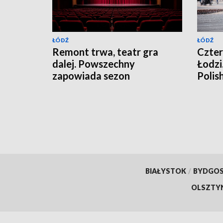
ŁÓDŹ
ŁÓDŹ
Remont trwa, teatr gra
Czter
dalej. Powszechny
Łodzi
zapowiada sezon
Polis
2026/2027
BIAŁYSTOK
/
BYDGO
OLSZTY