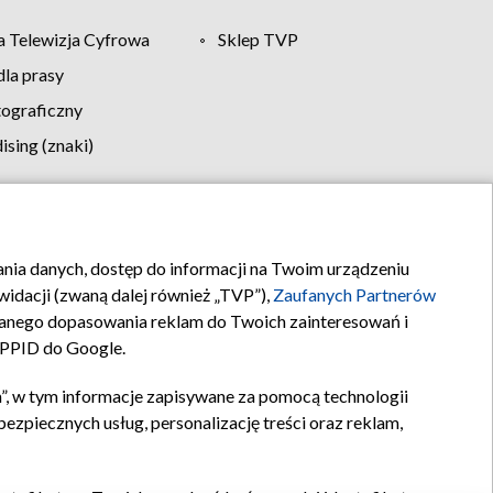
 Telewizja Cyfrowa
Sklep TVP
la prasy
tograficzny
sing (znaki)
klamy
Kontakt
rania danych, dostęp do informacji na Twoim urządzeniu
idacji (zwaną dalej również „TVP”),
Zaufanych Partnerów
anego dopasowania reklam do Twoich zainteresowań i
a PPID do Google.
”, w tym informacje zapisywane za pomocą technologii
zpiecznych usług, personalizację treści oraz reklam,