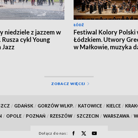
ŁÓDŹ
y niedziele z jazzem w
Festiwal Kolory Polski
. Rusza cykl Young
Łódzkiem. Utwory Gre
h Jazz
w Małkowie, muzyka 
w Gidlach
ZOBACZ WIĘCEJ
SZCZ
/
GDAŃSK
/
GORZÓW WLKP.
/
KATOWICE
/
KIELCE
/
KRA
N
/
OPOLE
/
POZNAŃ
/
RZESZÓW
/
SZCZECIN
/
WARSZAWA
/
W
Dołącz do nas: