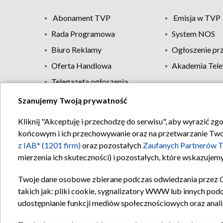
Abonament TVP
Emisja w TVP
Rada Programowa
System NOS
Biuro Reklamy
Ogłoszenie pr
Oferta Handlowa
Akademia Tele
Telegazeta ogłoszenia
Szanujemy Twoją prywatność
Regulamin TVP
Kliknij "Akceptuję i przechodzę do serwisu", aby wyrazić zg
końcowym i ich przechowywanie oraz na przetwarzanie Twoich
z IAB* (1201 firm)
oraz pozostałych
Zaufanych Partnerów T
mierzenia ich skuteczności) i pozostałych, które wskazujemy
Twoje dane osobowe zbierane podczas odwiedzania przez 
takich jak: pliki cookie, sygnalizatory WWW lub innych pod
udostępnianie funkcji mediów społecznościowych oraz anali