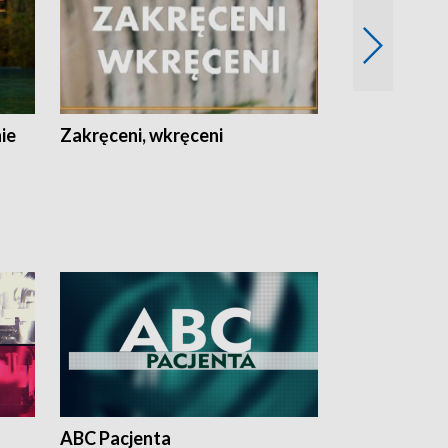
nie
Zakręceni, wkręceni
Skarby Łodzi
ABC Pacjenta