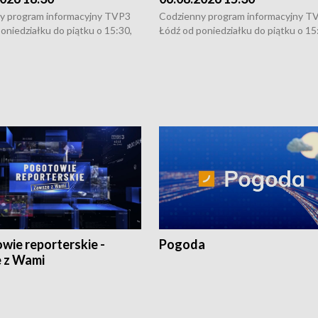
y program informacyjny TVP3
Codzienny program informacyjny T
oniedziałku do piątku o 15:30,
Łódź od poniedziałku do piątku o 15
:30 i 21:30. W weekendy o
16:30, 18:30 i 21:30. W weekendy o
1:30.
18:30 i 21:30.
wie reporterskie -
Pogoda
 z Wami