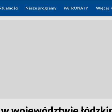
ktualności
Nasze programy
PATRONATY
Więcej
 w województwie łódzk