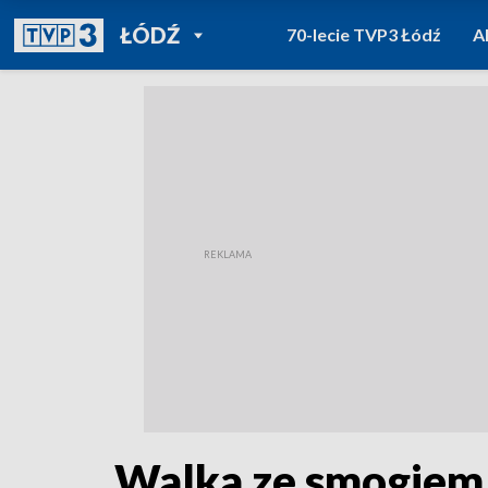
POWRÓT DO
ŁÓDŹ
70-lecie TVP3 Łódź
A
TVP REGIONY
Walka ze smogiem