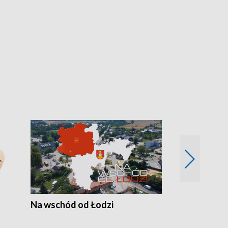
Na wschód od Łodzi
Zimowe szal
Polski