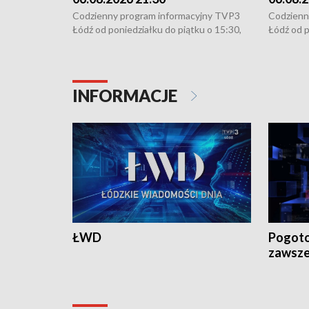
Codzienny program informacyjny TVP3
Codzienn
Łódź od poniedziałku do piątku o 15:30,
Łódź od p
16:30, 18:30 i 21:30. W weekendy o
16:30, 18
18:30 i 21:30.
18:30 i 2
INFORMACJE
ŁWD
Pogoto
zawsze