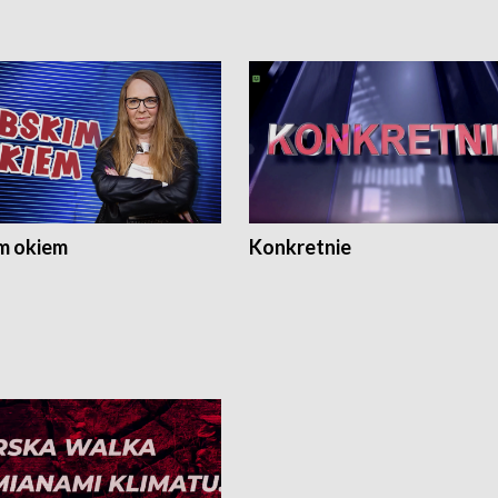
m okiem
Konkretnie