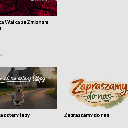
ka Walka ze Zmianami
u
a cztery łapy
Zapraszamy do nas