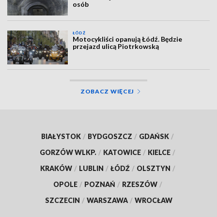
osób
ŁÓDŹ
Motocykliści opanują Łódź. Będzie
przejazd ulicą Piotrkowską
ZOBACZ WIĘCEJ
BIAŁYSTOK
/
BYDGOSZCZ
/
GDAŃSK
/
GORZÓW WLKP.
/
KATOWICE
/
KIELCE
/
KRAKÓW
/
LUBLIN
/
ŁÓDŹ
/
OLSZTYN
/
OPOLE
/
POZNAŃ
/
RZESZÓW
/
SZCZECIN
/
WARSZAWA
/
WROCŁAW