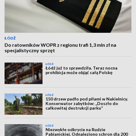
ŁÓDŹ
Do ratowników WOPR z regionu trafi 1,3 mln zł na
specjalistyczny sprzęt
ŁÓDŹ
Łódź już to sprawdziła. Teraz nocna
prohibicja może objąć całą Polskę
ŁÓDŹ
150 drzew padło pod piłami w Nakielnicy.
Konserwator zabytków: „Doszło do
całkowitej destrukcji parku”
ŁÓDŹ
Niezwykłe odkrycie na Rudzie
Pabianickiej. Odnaleziono schron dla 200