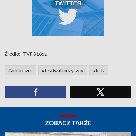
Źródło:
TVP3 Łódź
#audioriver
#festiwal muzyczny
#lodz
ZOBACZ TAKŻE