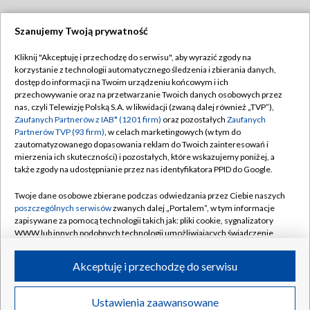
Szanujemy Twoją prywatność
Dołącz do nas:
Kliknij "Akceptuję i przechodzę do serwisu", aby wyrazić zgody na
korzystanie z technologii automatycznego śledzenia i zbierania danych,
TVP
dostęp do informacji na Twoim urządzeniu końcowym i ich
Abonament TVP
przechowywanie oraz na przetwarzanie Twoich danych osobowych przez
Regulamin TVP
nas, czyli Telewizję Polską S.A. w likwidacji (zwaną dalej również „TVP”),
Emisja w TVP
Polityka prywatności
Zaufanych Partnerów z IAB* (1201 firm)
oraz pozostałych
Zaufanych
Partnerów TVP (93 firm)
, w celach marketingowych (w tym do
Centrum informacji TVP
Moje zgody
zautomatyzowanego dopasowania reklam do Twoich zainteresowań i
mierzenia ich skuteczności) i pozostałych, które wskazujemy poniżej, a
Naziemna Telewizja Cyfrowa
Pomoc
także zgody na udostępnianie przez nas identyfikatora PPID do Google.
Sklep TVP
Biuro reklamy
Twoje dane osobowe zbierane podczas odwiedzania przez Ciebie naszych
Rada Programowa
Kontakt
poszczególnych serwisów
zwanych dalej „Portalem”, w tym informacje
zapisywane za pomocą technologii takich jak: pliki cookie, sygnalizatory
System NOS
WWW lub innych podobnych technologii umożliwiających świadczenie
dopasowanych i bezpiecznych usług, personalizację treści oraz reklam,
Informacje o nadawcy
Kanały
udostępnianie funkcji mediów społecznościowych oraz analizowanie
Akceptuję i przechodzę do serwisu
ruchu w Internecie.
Program dla prasy
©2026 Telewizja Polska S.A. w likwidacji
Biuro Reklamy
Twoje dane osobowe zbierane podczas odwiedzania przez Ciebie
Ustawienia zaawansowane
poszczególnych serwisów
na Portalu, takie jak adresy IP, identyfikatory