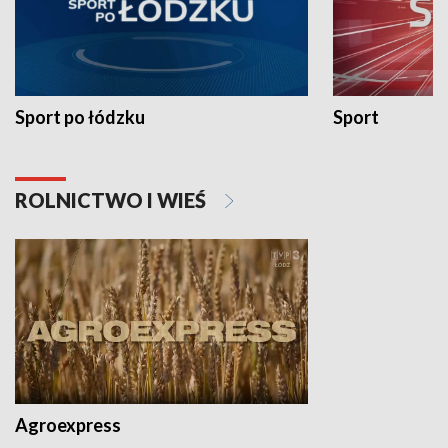
Sport po łódzku
Sport
ROLNICTWO I WIEŚ
Agroexpress