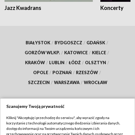
Jazz Kwadrans
Koncerty
BIAŁYSTOK
/
BYDGOSZCZ
/
GDAŃSK
/
GORZÓW WLKP.
/
KATOWICE
/
KIELCE
/
KRAKÓW
/
LUBLIN
/
ŁÓDŹ
/
OLSZTYN
/
OPOLE
/
POZNAŃ
/
RZESZÓW
/
SZCZECIN
/
WARSZAWA
/
WROCŁAW
Szanujemy Twoją prywatność
Dołącz do nas:
Kliknij "Akceptuję i przechodzę do serwisu", aby wyrazić zgody na
korzystanie z technologii automatycznego śledzenia i zbierania danych,
TVP
dostęp do informacji na Twoim urządzeniu końcowym i ich
Abonament TVP
przechowywanie oraz na przetwarzanie Twoich danych osobowych przez