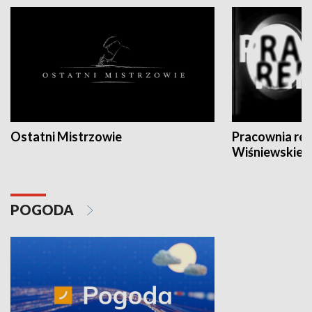
Ostatni Mistrzowie
Pracownia re
Wiśniewskieg
POGODA