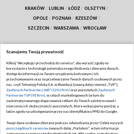
KRAKÓW
/
LUBLIN
/
ŁÓDŹ
/
OLSZTYN
/
OPOLE
/
POZNAŃ
/
RZESZÓW
/
SZCZECIN
/
WARSZAWA
/
WROCŁAW
Szanujemy Twoją prywatność
Dołącz do nas:
Kliknij "Akceptuję i przechodzę do serwisu", aby wyrazić zgody na
korzystanie z technologii automatycznego śledzenia i zbierania danych,
TVP
dostęp do informacji na Twoim urządzeniu końcowym i ich
Abonament TVP
przechowywanie oraz na przetwarzanie Twoich danych osobowych przez
Regulamin TVP
nas, czyli Telewizję Polską S.A. w likwidacji (zwaną dalej również „TVP”),
Emisja w TVP
Zaufanych Partnerów z IAB* (1201 firm)
oraz pozostałych
Zaufanych
Polityka prywatności
Partnerów TVP (93 firm)
, w celach marketingowych (w tym do
Centrum informacji TVP
Moje zgody
zautomatyzowanego dopasowania reklam do Twoich zainteresowań i
mierzenia ich skuteczności) i pozostałych, które wskazujemy poniżej, a
Naziemna Telewizja Cyfrowa
Pomoc
także zgody na udostępnianie przez nas identyfikatora PPID do Google.
Sklep TVP
Biuro reklamy
Twoje dane osobowe zbierane podczas odwiedzania przez Ciebie naszych
Rada Programowa
poszczególnych serwisów
zwanych dalej „Portalem”, w tym informacje
Kontakt
zapisywane za pomocą technologii takich jak: pliki cookie, sygnalizatory