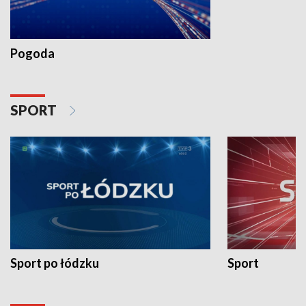
Pogoda
SPORT
Sport po łódzku
Sport