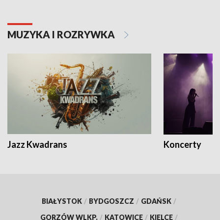
MUZYKA I ROZRYWKA
Jazz Kwadrans
Koncerty
BIAŁYSTOK
/
BYDGOSZCZ
/
GDAŃSK
/
GORZÓW WLKP.
/
KATOWICE
/
KIELCE
/