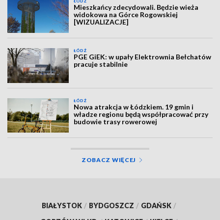
ŁÓDŹ
Mieszkańcy zdecydowali. Będzie wieża
widokowa na Górce Rogowskiej
[WIZUALIZACJE]
ŁÓDŹ
PGE GiEK: w upały Elektrownia Bełchatów
pracuje stabilnie
ŁÓDŹ
Nowa atrakcja w Łódzkiem. 19 gmin i
władze regionu będą współpracować przy
budowie trasy rowerowej
ZOBACZ WIĘCEJ
BIAŁYSTOK
/
BYDGOSZCZ
/
GDAŃSK
/