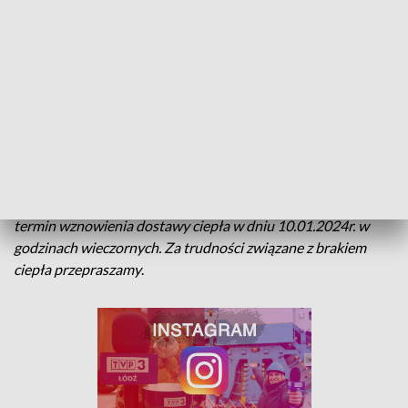
Komunikat Elektrociepłowni Piotrków Trybunalski: -
W
związku z pracami związanymi z usuwaniem awarii
rozdzielczej sieci ciepłowniczej zlokalizowanej w rejonie Al. 3
Maja 6 informujemy, że w dniu 10.01.2024 r. od godz. 8.00
zostanie wstrzymana dostawa ciepła do węzłów cieplnych
zasilanych z komory K-51. Przerwa w dostawie ciepła
dotyczy obiektów zlokalizowanych pomiędzy ulicami:
Jagiellońskiej, Żeromskiego, Reymonta, Batorego oraz
niektórych obiektów przy ul. Krakowskie Przedmieście, Al. 3
Maja, ul. Próchnika i Pasażu Rudowskiego. Przewidywalny
termin wznowienia dostawy ciepła w dniu 10.01.2024r. w
godzinach wieczornych. Za trudności związane z brakiem
ciepła przepraszamy
.