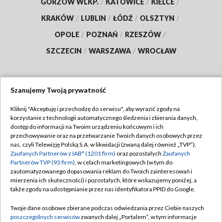
GORZÓW WLKP.
/
KATOWICE
/
KIELCE
/
KRAKÓW
/
LUBLIN
/
ŁÓDŹ
/
OLSZTYN
/
OPOLE
/
POZNAŃ
/
RZESZÓW
/
SZCZECIN
/
WARSZAWA
/
WROCŁAW
Szanujemy Twoją prywatność
Dołącz do nas:
Kliknij "Akceptuję i przechodzę do serwisu", aby wyrazić zgody na
korzystanie z technologii automatycznego śledzenia i zbierania danych,
TVP
dostęp do informacji na Twoim urządzeniu końcowym i ich
Abonament TVP
przechowywanie oraz na przetwarzanie Twoich danych osobowych przez
Regulamin TVP
nas, czyli Telewizję Polską S.A. w likwidacji (zwaną dalej również „TVP”),
Emisja w TVP
Zaufanych Partnerów z IAB* (1201 firm)
oraz pozostałych
Zaufanych
Polityka prywatności
Partnerów TVP (93 firm)
, w celach marketingowych (w tym do
Centrum informacji TVP
Moje zgody
zautomatyzowanego dopasowania reklam do Twoich zainteresowań i
mierzenia ich skuteczności) i pozostałych, które wskazujemy poniżej, a
Naziemna Telewizja Cyfrowa
Pomoc
także zgody na udostępnianie przez nas identyfikatora PPID do Google.
Sklep TVP
Biuro reklamy
Twoje dane osobowe zbierane podczas odwiedzania przez Ciebie naszych
Rada Programowa
poszczególnych serwisów
zwanych dalej „Portalem”, w tym informacje
Kontakt