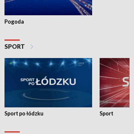
Pogoda
SPORT
Sport po łódzku
Sport