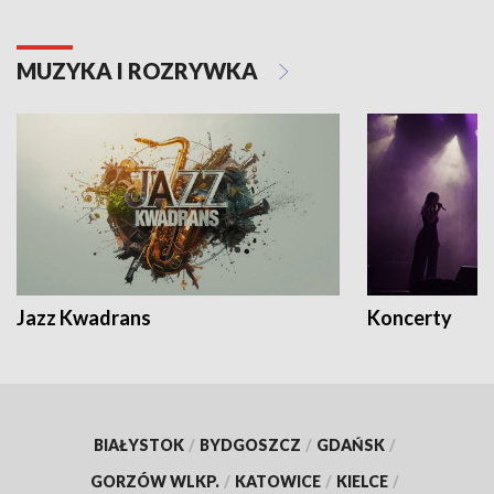
MUZYKA I ROZRYWKA
Jazz Kwadrans
Koncerty
BIAŁYSTOK
/
BYDGOSZCZ
/
GDAŃSK
/
GORZÓW WLKP.
/
KATOWICE
/
KIELCE
/