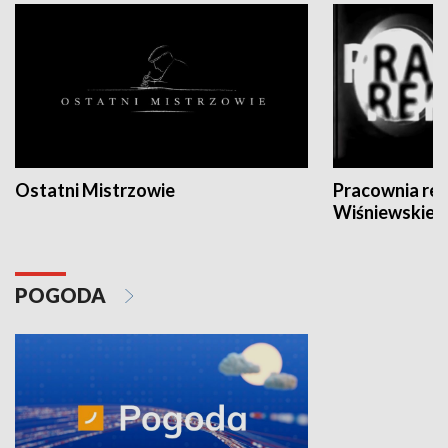
Ostatni Mistrzowie
Pracownia re
Wiśniewskieg
POGODA