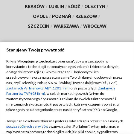
KRAKÓW
/
LUBLIN
/
ŁÓDŹ
/
OLSZTYN
/
OPOLE
/
POZNAŃ
/
RZESZÓW
/
SZCZECIN
/
WARSZAWA
/
WROCŁAW
Szanujemy Twoją prywatność
Dołącz do nas:
Kliknij "Akceptuję i przechodzę do serwisu", aby wyrazić zgody na
korzystanie z technologii automatycznego śledzenia i zbierania danych,
TVP
dostęp do informacji na Twoim urządzeniu końcowym i ich
Abonament TVP
przechowywanie oraz na przetwarzanie Twoich danych osobowych przez
Regulamin TVP
nas, czyli Telewizję Polską S.A. w likwidacji (zwaną dalej również „TVP”),
Emisja w TVP
Zaufanych Partnerów z IAB* (1201 firm)
oraz pozostałych
Zaufanych
Polityka prywatności
Partnerów TVP (93 firm)
, w celach marketingowych (w tym do
Centrum informacji TVP
Moje zgody
zautomatyzowanego dopasowania reklam do Twoich zainteresowań i
mierzenia ich skuteczności) i pozostałych, które wskazujemy poniżej, a
Naziemna Telewizja Cyfrowa
Pomoc
także zgody na udostępnianie przez nas identyfikatora PPID do Google.
Sklep TVP
Biuro reklamy
Twoje dane osobowe zbierane podczas odwiedzania przez Ciebie naszych
Rada Programowa
poszczególnych serwisów
zwanych dalej „Portalem”, w tym informacje
Kontakt
zapisywane za pomocą technologii takich jak: pliki cookie, sygnalizatory