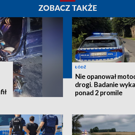
ZOBACZ TAKŻE
ŁÓDŹ
Nie opanował motoc
drogi. Badanie wyka
fił
ponad 2 promile