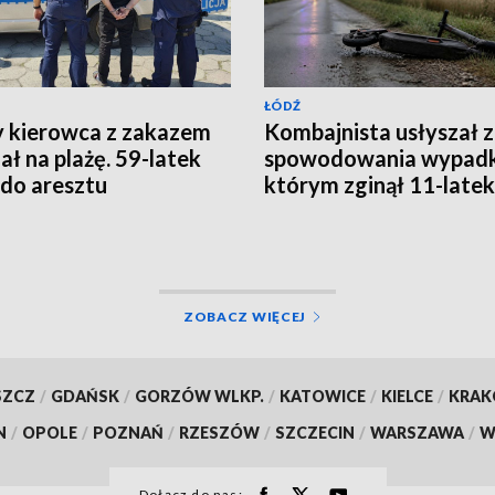
ŁÓDŹ
y kierowca z zakazem
Kombajnista usłyszał 
ał na plażę. 59-latek
spowodowania wypadk
ł do aresztu
którym zginął 11-latek
ZOBACZ WIĘCEJ
SZCZ
/
GDAŃSK
/
GORZÓW WLKP.
/
KATOWICE
/
KIELCE
/
KRA
N
/
OPOLE
/
POZNAŃ
/
RZESZÓW
/
SZCZECIN
/
WARSZAWA
/
W
Dołącz do nas: