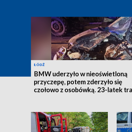
ŁÓDŹ
BMW uderzyło w nieoświetloną
przyczepę, potem zderzyło się
czołowo z osobówką. 23-latek tra
do szpitala