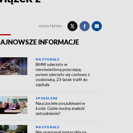
UDOSTĘPNIJ:
AJNOWSZE INFORMACJE
NA SYGNALE
BMW uderzyło w
nieoświetloną przyczepę,
potem zderzyło się czołowo z
osobówką. 23-latek trafił do
szpitala
SPOŁECZNE
Nauczyciele poszukiwani w
Łodzi. Gdzie można znaleźć
zatrudnienie?
NA SYGNALE
Nie opanował motocykla na