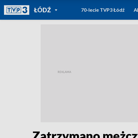
POWRÓT DO
ŁÓDŹ
70-lecie TVP3 Łódź
A
TVP REGIONY
Zatrzymano mężczy