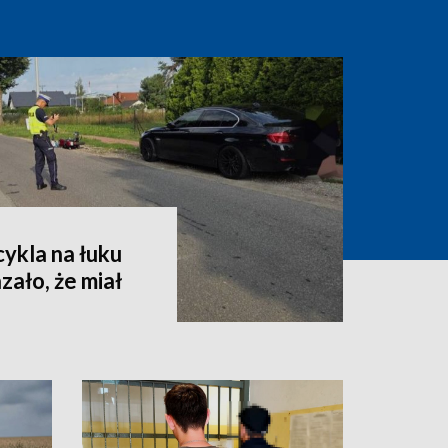
ykla na łuku
zało, że miał