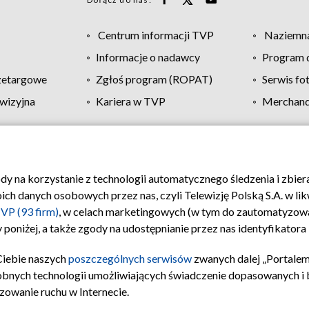
Centrum informacji TVP
Naziemna
Informacje o nadawcy
Program d
zetargowe
Zgłoś program (ROPAT)
Serwis fo
wizyjna
Kariera w TVP
Merchandi
Polityka prywatności
Moje zgody
Pomoc
Biuro re
ody na korzystanie z technologii automatycznego śledzenia i zbie
 danych osobowych przez nas, czyli Telewizję Polską S.A. w likw
VP (93 firm)
, w celach marketingowych (w tym do zautomatyzow
 poniżej, a także zgody na udostępnianie przez nas identyfikator
Ciebie naszych
poszczególnych serwisów
zwanych dalej „Portalem
obnych technologii umożliwiających świadczenie dopasowanych i be
zowanie ruchu w Internecie.