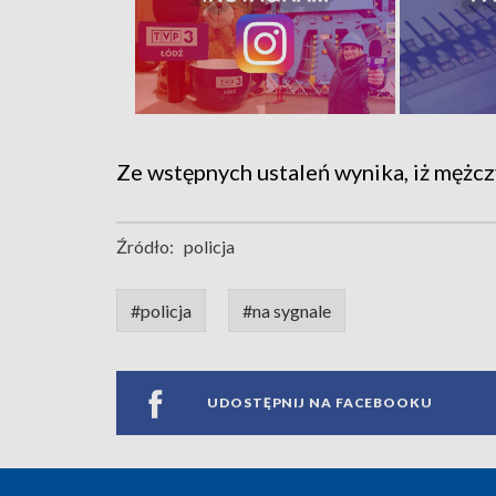
Ze wstępnych ustaleń wynika, iż mężcz
Źródło:
policja
#policja
#na sygnale
UDOSTĘPNIJ NA FACEBOOKU