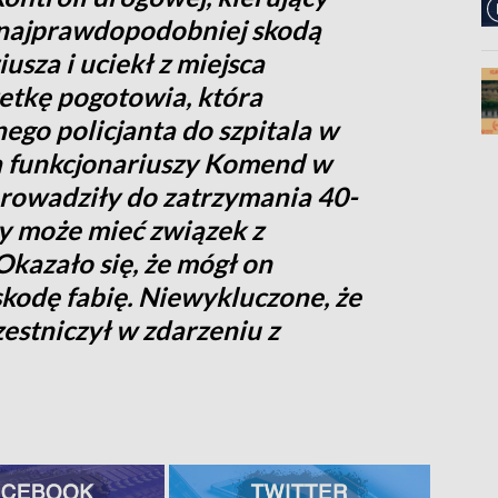
najprawdopodobniej skodą
iusza i uciekł z miejsca
etkę pogotowia, która
ego policjanta do szpitala w
a funkcjonariuszy Komend w
rowadziły do zatrzymania 40-
ry może mieć związek z
Okazało się, że mógł on
skodę fabię. Niewykluczone, że
zestniczył w zdarzeniu z