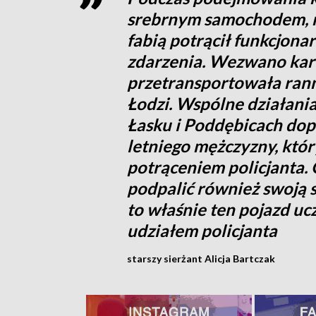
srebrnym samochodem, 
fabią potrącił funkcjonar
zdarzenia. Wezwano kar
przetransportowała rann
Łodzi. Wspólne działani
Łasku i Poddębicach dop
letniego mężczyzny, któ
potrąceniem policjanta. 
podpalić również swoją 
to właśnie ten pojazd uc
udziałem policjanta
starszy sierżant Alicja Bartczak