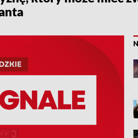
anta
N