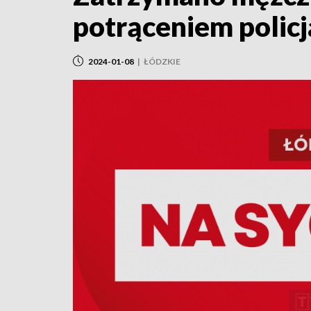
potrąceniem policj
2024-01-08
|
ŁÓDZKIE