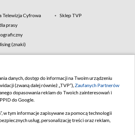
 Telewizja Cyfrowa
Sklep TVP
la prasy
tograficzny
sing (znaki)
klamy
Kontakt
rania danych, dostęp do informacji na Twoim urządzeniu
idacji (zwaną dalej również „TVP”),
Zaufanych Partnerów
anego dopasowania reklam do Twoich zainteresowań i
a PPID do Google.
”, w tym informacje zapisywane za pomocą technologii
zpiecznych usług, personalizację treści oraz reklam,