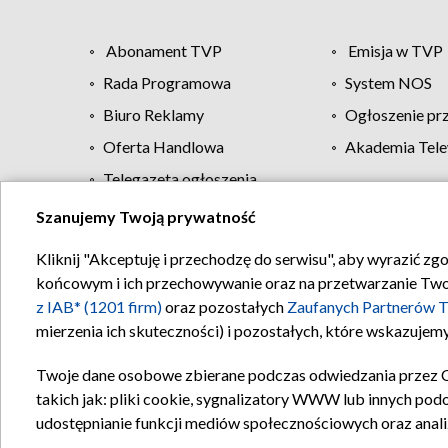
Abonament TVP
Emisja w TVP
Rada Programowa
System NOS
Biuro Reklamy
Ogłoszenie pr
Oferta Handlowa
Akademia Tele
Telegazeta ogłoszenia
Szanujemy Twoją prywatność
Regulamin TVP
Kliknij "Akceptuję i przechodzę do serwisu", aby wyrazić zg
końcowym i ich przechowywanie oraz na przetwarzanie Twoich
z IAB* (1201 firm)
oraz pozostałych
Zaufanych Partnerów T
mierzenia ich skuteczności) i pozostałych, które wskazujemy
Twoje dane osobowe zbierane podczas odwiedzania przez 
takich jak: pliki cookie, sygnalizatory WWW lub innych pod
udostępnianie funkcji mediów społecznościowych oraz anali