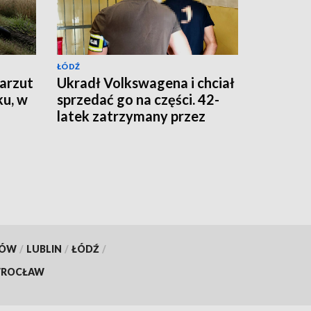
ŁÓDŹ
zarzut
Ukradł Volkswagena i chciał
u, w
sprzedać go na części. 42-
latek zatrzymany przez
policję
KÓW
/
LUBLIN
/
ŁÓDŹ
/
ROCŁAW