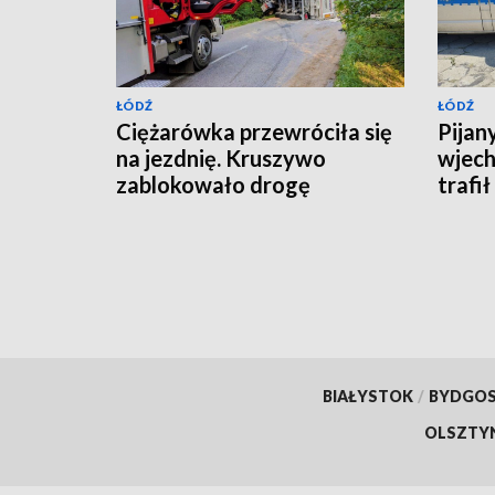
ŁÓDŹ
ŁÓDŹ
Ciężarówka przewróciła się
Pijan
na jezdnię. Kruszywo
wjech
zablokowało drogę
trafi
BIAŁYSTOK
/
BYDGO
OLSZTY