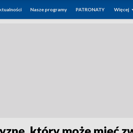
ktualności
Nasze programy
PATRONATY
Więcej
znę, który może mieć zw