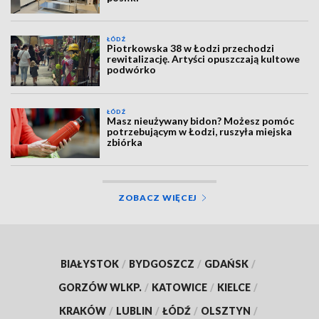
ŁÓDŹ
Piotrkowska 38 w Łodzi przechodzi
rewitalizację. Artyści opuszczają kultowe
podwórko
ŁÓDŹ
Masz nieużywany bidon? Możesz pomóc
potrzebującym w Łodzi, ruszyła miejska
zbiórka
ZOBACZ WIĘCEJ
BIAŁYSTOK
/
BYDGOSZCZ
/
GDAŃSK
/
GORZÓW WLKP.
/
KATOWICE
/
KIELCE
/
KRAKÓW
/
LUBLIN
/
ŁÓDŹ
/
OLSZTYN
/