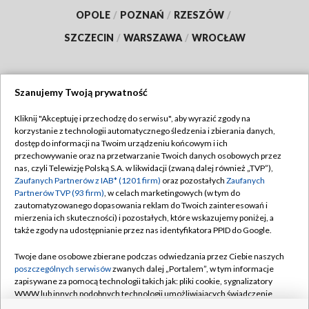
OPOLE
/
POZNAŃ
/
RZESZÓW
/
SZCZECIN
/
WARSZAWA
/
WROCŁAW
Szanujemy Twoją prywatność
Dołącz do nas:
Kliknij "Akceptuję i przechodzę do serwisu", aby wyrazić zgody na
korzystanie z technologii automatycznego śledzenia i zbierania danych,
TVP
dostęp do informacji na Twoim urządzeniu końcowym i ich
Abonament TVP
przechowywanie oraz na przetwarzanie Twoich danych osobowych przez
Regulamin TVP
nas, czyli Telewizję Polską S.A. w likwidacji (zwaną dalej również „TVP”),
Emisja w TVP
Polityka prywatności
Zaufanych Partnerów z IAB* (1201 firm)
oraz pozostałych
Zaufanych
Partnerów TVP (93 firm)
, w celach marketingowych (w tym do
Centrum informacji TVP
Moje zgody
zautomatyzowanego dopasowania reklam do Twoich zainteresowań i
mierzenia ich skuteczności) i pozostałych, które wskazujemy poniżej, a
Naziemna Telewizja Cyfrowa
Pomoc
także zgody na udostępnianie przez nas identyfikatora PPID do Google.
Sklep TVP
Biuro reklamy
Twoje dane osobowe zbierane podczas odwiedzania przez Ciebie naszych
Rada Programowa
Kontakt
poszczególnych serwisów
zwanych dalej „Portalem”, w tym informacje
zapisywane za pomocą technologii takich jak: pliki cookie, sygnalizatory
System NOS
WWW lub innych podobnych technologii umożliwiających świadczenie
dopasowanych i bezpiecznych usług, personalizację treści oraz reklam,