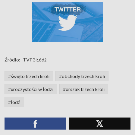
Źródło:
TVP3 Łódź
#święto trzech króli
#obchody trzech króli
#uroczystości w łodzi
#orszak trzech króli
#łódź