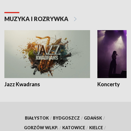
MUZYKA I ROZRYWKA
Jazz Kwadrans
Koncerty
BIAŁYSTOK
/
BYDGOSZCZ
/
GDAŃSK
/
GORZÓW WLKP.
/
KATOWICE
/
KIELCE
/