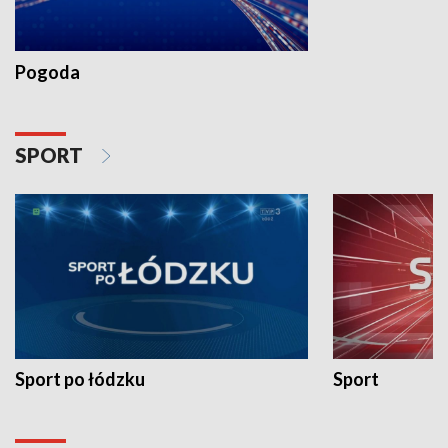
Pogoda
SPORT
Sport po łódzku
Sport