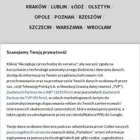
KRAKÓW
/
LUBLIN
/
ŁÓDŹ
/
OLSZTYN
/
OPOLE
/
POZNAŃ
/
RZESZÓW
/
SZCZECIN
/
WARSZAWA
/
WROCŁAW
Szanujemy Twoją prywatność
Dołącz do nas:
Kliknij "Akceptuję i przechodzę do serwisu", aby wyrazić zgody na
korzystanie z technologii automatycznego śledzenia i zbierania danych,
TVP
dostęp do informacji na Twoim urządzeniu końcowym i ich
Abonament TVP
przechowywanie oraz na przetwarzanie Twoich danych osobowych przez
Regulamin TVP
nas, czyli Telewizję Polską S.A. w likwidacji (zwaną dalej również „TVP”),
Emisja w TVP
Zaufanych Partnerów z IAB* (1201 firm)
oraz pozostałych
Zaufanych
Polityka prywatności
Partnerów TVP (93 firm)
, w celach marketingowych (w tym do
Centrum informacji TVP
Moje zgody
zautomatyzowanego dopasowania reklam do Twoich zainteresowań i
mierzenia ich skuteczności) i pozostałych, które wskazujemy poniżej, a
Naziemna Telewizja Cyfrowa
Pomoc
także zgody na udostępnianie przez nas identyfikatora PPID do Google.
Sklep TVP
Biuro reklamy
Twoje dane osobowe zbierane podczas odwiedzania przez Ciebie naszych
Rada Programowa
poszczególnych serwisów
zwanych dalej „Portalem”, w tym informacje
Kontakt
zapisywane za pomocą technologii takich jak: pliki cookie, sygnalizatory