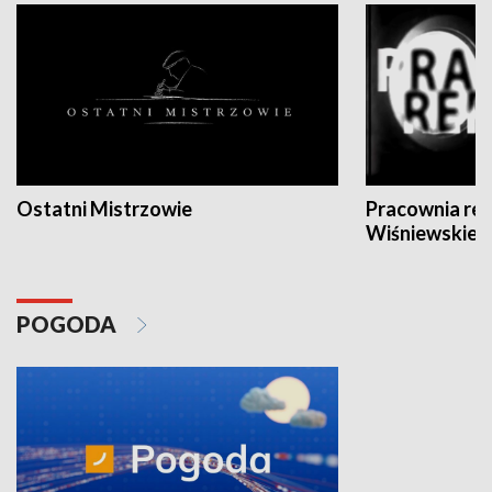
Ostatni Mistrzowie
Pracownia re
Wiśniewskieg
POGODA