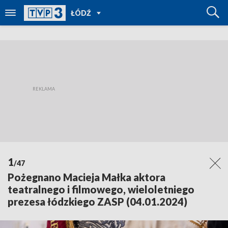
POWRÓT
ŁÓDŹ
DO
TVP
REGIONY
1
/47
Pożegnano Macieja Małka aktora
teatralnego i filmowego, wieloletniego
prezesa łódzkiego ZASP (04.01.2024)