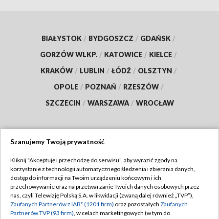
BIAŁYSTOK
/
BYDGOSZCZ
/
GDAŃSK
/
GORZÓW WLKP.
/
KATOWICE
/
KIELCE
/
KRAKÓW
/
LUBLIN
/
ŁÓDŹ
/
OLSZTYN
/
OPOLE
/
POZNAŃ
/
RZESZÓW
/
SZCZECIN
/
WARSZAWA
/
WROCŁAW
Szanujemy Twoją prywatność
Dołącz do nas:
Kliknij "Akceptuję i przechodzę do serwisu", aby wyrazić zgody na
korzystanie z technologii automatycznego śledzenia i zbierania danych,
TVP
dostęp do informacji na Twoim urządzeniu końcowym i ich
Abonament TVP
przechowywanie oraz na przetwarzanie Twoich danych osobowych przez
Regulamin TVP
nas, czyli Telewizję Polską S.A. w likwidacji (zwaną dalej również „TVP”),
Emisja w TVP
Polityka prywatności
Zaufanych Partnerów z IAB* (1201 firm)
oraz pozostałych
Zaufanych
Partnerów TVP (93 firm)
, w celach marketingowych (w tym do
Centrum informacji TVP