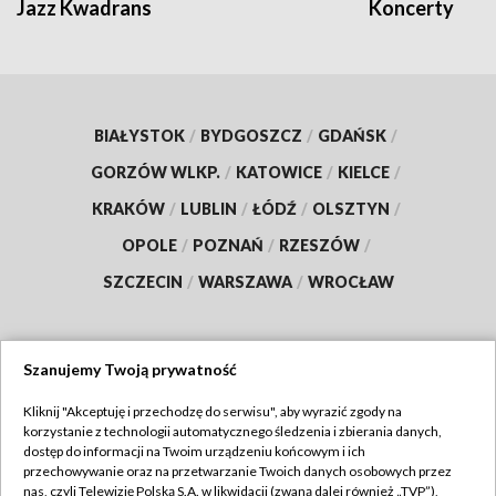
Jazz Kwadrans
Koncerty
BIAŁYSTOK
/
BYDGOSZCZ
/
GDAŃSK
/
GORZÓW WLKP.
/
KATOWICE
/
KIELCE
/
KRAKÓW
/
LUBLIN
/
ŁÓDŹ
/
OLSZTYN
/
OPOLE
/
POZNAŃ
/
RZESZÓW
/
SZCZECIN
/
WARSZAWA
/
WROCŁAW
Szanujemy Twoją prywatność
Dołącz do nas:
Kliknij "Akceptuję i przechodzę do serwisu", aby wyrazić zgody na
korzystanie z technologii automatycznego śledzenia i zbierania danych,
TVP
dostęp do informacji na Twoim urządzeniu końcowym i ich
Abonament TVP
przechowywanie oraz na przetwarzanie Twoich danych osobowych przez
Regulamin TVP
nas, czyli Telewizję Polską S.A. w likwidacji (zwaną dalej również „TVP”),