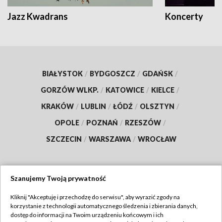
Jazz Kwadrans
Koncerty
BIAŁYSTOK
/
BYDGOSZCZ
/
GDAŃSK
/
GORZÓW WLKP.
/
KATOWICE
/
KIELCE
/
KRAKÓW
/
LUBLIN
/
ŁÓDŹ
/
OLSZTYN
/
OPOLE
/
POZNAŃ
/
RZESZÓW
/
SZCZECIN
/
WARSZAWA
/
WROCŁAW
Szanujemy Twoją prywatność
Dołącz do nas:
Kliknij "Akceptuję i przechodzę do serwisu", aby wyrazić zgody na
korzystanie z technologii automatycznego śledzenia i zbierania danych,
TVP
dostęp do informacji na Twoim urządzeniu końcowym i ich