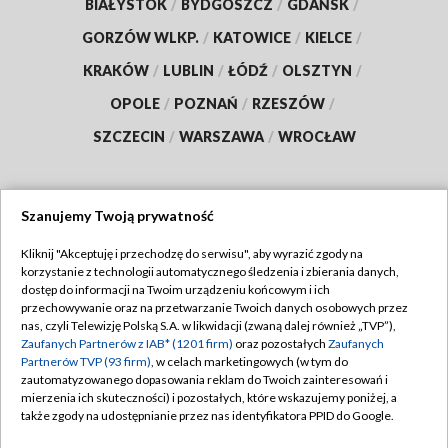
BIAŁYSTOK
/
BYDGOSZCZ
/
GDAŃSK
/
GORZÓW WLKP.
/
KATOWICE
/
KIELCE
/
KRAKÓW
/
LUBLIN
/
ŁÓDŹ
/
OLSZTYN
/
OPOLE
/
POZNAŃ
/
RZESZÓW
/
SZCZECIN
/
WARSZAWA
/
WROCŁAW
Szanujemy Twoją prywatność
Dołącz do nas:
Kliknij "Akceptuję i przechodzę do serwisu", aby wyrazić zgody na
korzystanie z technologii automatycznego śledzenia i zbierania danych,
TVP
dostęp do informacji na Twoim urządzeniu końcowym i ich
Abonament TVP
przechowywanie oraz na przetwarzanie Twoich danych osobowych przez
Regulamin TVP
nas, czyli Telewizję Polską S.A. w likwidacji (zwaną dalej również „TVP”),
Emisja w TVP
Zaufanych Partnerów z IAB* (1201 firm)
oraz pozostałych
Zaufanych
Polityka prywatności
Partnerów TVP (93 firm)
, w celach marketingowych (w tym do
Centrum informacji TVP
Moje zgody
zautomatyzowanego dopasowania reklam do Twoich zainteresowań i
mierzenia ich skuteczności) i pozostałych, które wskazujemy poniżej, a
Naziemna Telewizja Cyfrowa
Pomoc
także zgody na udostępnianie przez nas identyfikatora PPID do Google.
Sklep TVP
Biuro reklamy