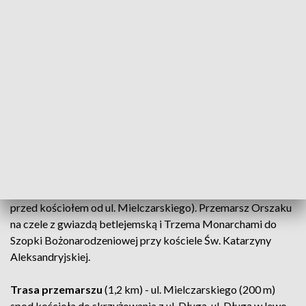
w Zgierzu
rozpocznie się Uroczystą Mszą Świętą w kościele
pw. Matki Bożej Dobrej Rady, po mszy Orszak wyruszy w
stronę kościoła pw. Świętej Katarzyny Aleksandryjskiej.
W godz. 11:00-11:15 - Zbiórka na dziedzińcu kościelnym
przy parafii Matki Bożej Dobrej Rady w Zgierzu od strony ul.
Mielczarskiego.
godz. 11:30 - Uroczysta Msza Święta w kościele Matki
Boskiej Dobrej Rady w Zgierzu.
ok. godz. 12:20 - Formowanie Orszaku po Mszy św. (plac
przed kościołem od ul. Mielczarskiego). Przemarsz Orszaku
na czele z gwiazdą betlejemską i Trzema Monarchami do
Szopki Bożonarodzeniowej przy kościele Św. Katarzyny
Aleksandryjskiej.
Trasa przemarszu
(1,2 km) - ul. Mielczarskiego (200 m)
spod kościoła do skrzyżowania z ul. Długą, ul. Długą w lewo