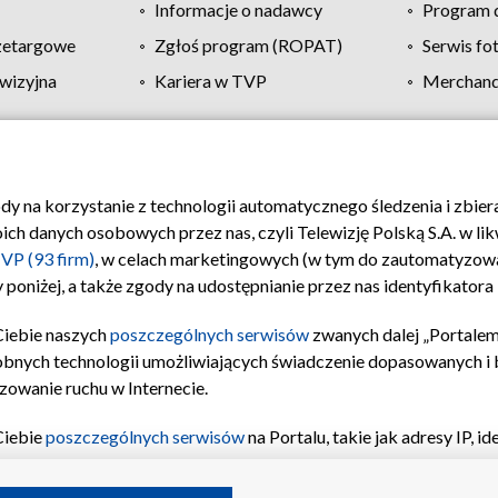
Informacje o nadawcy
Program d
zetargowe
Zgłoś program (ROPAT)
Serwis fo
wizyjna
Kariera w TVP
Merchandi
Polityka prywatności
Moje zgody
Pomoc
Biuro re
ody na korzystanie z technologii automatycznego śledzenia i zbie
 danych osobowych przez nas, czyli Telewizję Polską S.A. w likw
VP (93 firm)
, w celach marketingowych (w tym do zautomatyzow
 poniżej, a także zgody na udostępnianie przez nas identyfikator
Ciebie naszych
poszczególnych serwisów
zwanych dalej „Portalem
obnych technologii umożliwiających świadczenie dopasowanych i be
zowanie ruchu w Internecie.
Ciebie
poszczególnych serwisów
na Portalu, takie jak adresy IP, 
sach Portalu czy historia odwiedzin będą przetwarzane przez TV
ji: przechowywania informacji na urządzeniu lub dostęp do nich,
©2026 Telewizja Polska S.A. w likwidacji