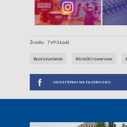
Źródło:
TVP3 Łódź
#porozumienie
#ścieżki rowerowe
UDOSTĘPNIJ NA FACEBOOKU