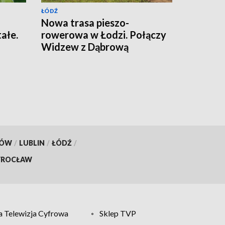
ŁÓDŹ
Nowa trasa pieszo-
ałe.
rowerowa w Łodzi. Połączy
i
Widzew z Dąbrową
KÓW
/
LUBLIN
/
ŁÓDŹ
/
ROCŁAW
 Telewizja Cyfrowa
Sklep TVP