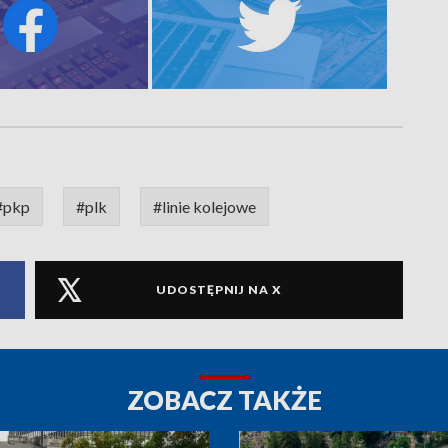
#pkp
#plk
#linie kolejowe
UDOSTĘPNIJ NA X
ZOBACZ TAKŻE