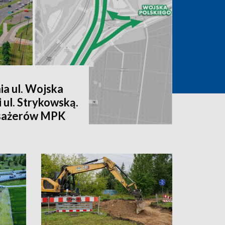
a ul. Wojska
 i ul. Strykowską.
asażerów MPK
y