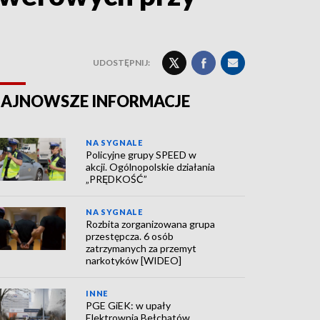
UDOSTĘPNIJ:
AJNOWSZE INFORMACJE
NA SYGNALE
Policyjne grupy SPEED w
akcji. Ogólnopolskie działania
„PRĘDKOŚĆ”
NA SYGNALE
Rozbita zorganizowana grupa
przestępcza. 6 osób
zatrzymanych za przemyt
narkotyków [WIDEO]
INNE
PGE GiEK: w upały
Elektrownia Bełchatów