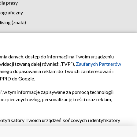
la prasy
tograficzny
sing (znaki)
klamy
Kontakt
rania danych, dostęp do informacji na Twoim urządzeniu
idacji (zwaną dalej również „TVP”),
Zaufanych Partnerów
anego dopasowania reklam do Twoich zainteresowań i
a PPID do Google.
”, w tym informacje zapisywane za pomocą technologii
zpiecznych usług, personalizację treści oraz reklam,
identyfikatory Twoich urządzeń końcowych i identyfikatory
P,
Zaufanych Partnerów z IAB
oraz pozostałych
Zaufanych
 wyboru podstawowych reklam, wyboru spersonalizowanych