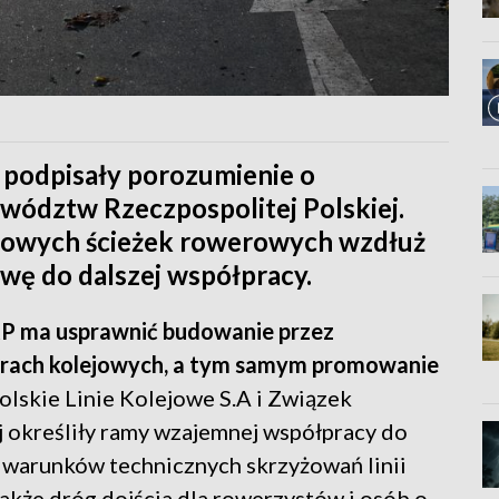
. podpisały porozumienie o
ództw Rzeczpospolitej Polskiej.
nowych ścieżek rowerowych wzdłuż
awę do dalszej współpracy.
P ma usprawnić budowanie przez
arach kolejowych, a tym samym promowanie
lskie Linie Kolejowe S.A i Związek
 określiły ramy wzajemnej współpracy do
warunków technicznych skrzyżowań linii
akże dróg dojścia dla rowerzystów i osób o