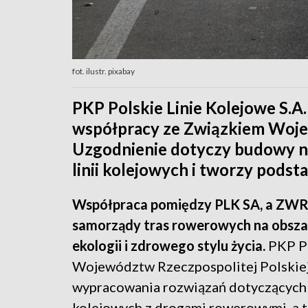
fot. ilustr. pixabay
PKP Polskie Linie Kolejowe S.A
współpracy ze Związkiem Wojew
Uzgodnienie dotyczy budowy 
linii kolejowych i tworzy podst
Współpraca pomiędzy PLK SA, a ZWR
samorządy tras rowerowych na obsz
ekologii i zdrowego stylu życia.
PKP Po
Województw Rzeczpospolitej Polskiej
wypracowania rozwiązań dotyczących 
kolejowych z drogami rowerowymi, a t