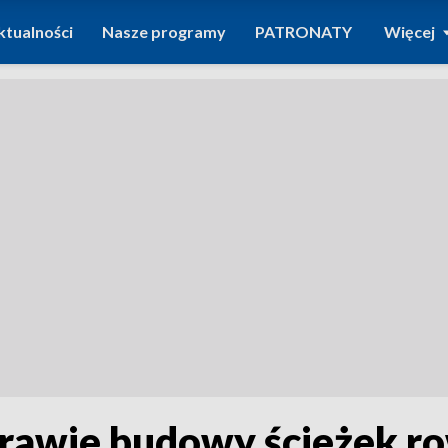
ktualności
Nasze programy
PATRONATY
Więcej
rawie budowy ścieżek r