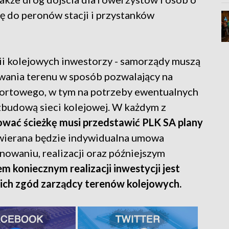
ę do peronów stacji i przystanków
ii kolejowych inwestorzy - samorządy muszą
ania terenu w sposób pozwalający na
portowego, w tym na potrzeby ewentualnych
ozbudową sieci kolejowej. W każdym z
ować ścieżkę musi przedstawić PLK SA plany
wierana będzie indywidualna umowa
nowaniu, realizacji oraz późniejszym
 koniecznym realizacji inwestycji jest
ich zgód zarządcy terenów kolejowych.