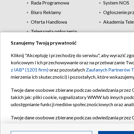
Rada Programowa
System NOS
Biuro Reklamy
Ogłoszenie pr
Oferta Handlowa
Akademia Tele
Telegazeta ogłoszenia
Szanujemy Twoją prywatność
Regulamin TVP
Kliknij "Akceptuję i przechodzę do serwisu", aby wyrazić zg
końcowym i ich przechowywanie oraz na przetwarzanie Twoich
z IAB* (1201 firm)
oraz pozostałych
Zaufanych Partnerów T
mierzenia ich skuteczności) i pozostałych, które wskazujemy
Twoje dane osobowe zbierane podczas odwiedzania przez 
takich jak: pliki cookie, sygnalizatory WWW lub innych pod
udostępnianie funkcji mediów społecznościowych oraz anali
Twoje dane osobowe zbierane podczas odwiedzania przez 
plików cookie, informacje o Twoich wyszukiwaniach w serwi
Partnerów TVP
dla realizacji następujących celów i funkc