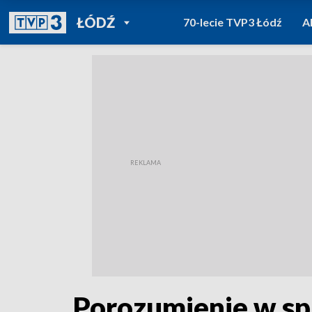
POWRÓT DO
ŁÓDŹ
70-lecie TVP3 Łódź
A
TVP REGIONY
Porozumienie w sp