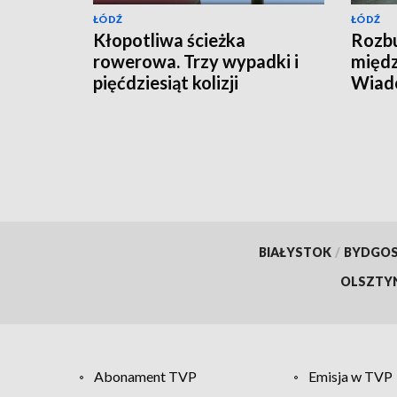
ŁÓDŹ
ŁÓDŹ
Kłopotliwa ścieżka
Rozb
rowerowa. Trzy wypadki i
międz
pięćdziesiąt kolizji
Wiado
prac
BIAŁYSTOK
/
BYDGO
OLSZTY
Abonament TVP
Emisja w TVP