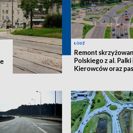
ŁÓDŹ
Remont skrzyżowani
Polskiego z al. Palki
ne
Kierowców oraz p
Łódź czekają zmian