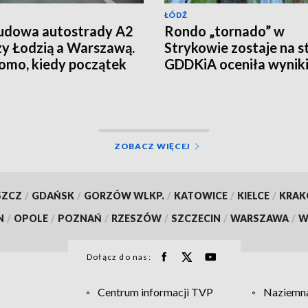
ŁÓDŹ
udowa autostrady A2
Rondo „tornado” w
y Łodzią a Warszawą.
Strykowie zostaje na st
mo, kiedy początek
GDDKiA oceniła wynik
eksperymentu
ZOBACZ WIĘCEJ
SZCZ
/
GDAŃSK
/
GORZÓW WLKP.
/
KATOWICE
/
KIELCE
/
KRA
N
/
OPOLE
/
POZNAŃ
/
RZESZÓW
/
SZCZECIN
/
WARSZAWA
/
W
Dołącz do nas:
Centrum informacji TVP
Naziemna